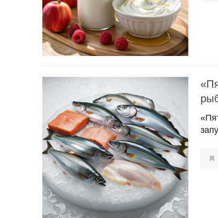
«Пя
ры
«Пя
зап