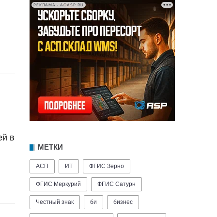
РЕКЛАМА • AOASP.RU
ей в
МЕТКИ
АСП
ИТ
ФГИС Зерно
ФГИС Меркурий
ФГИС Сатурн
Честный знак
би
бизнес