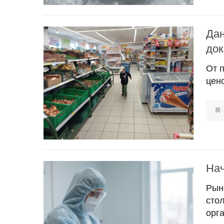
Дан
док
От 
цен
Нач
Рын
сто
орга