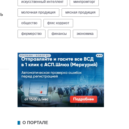
искусственный интеллект
минпромторг
молочная продукция
мясная продукция
нь
общество
фгис хорриот
фермерство
финансы
экономика
РЕКЛАМА • AOASP.RU
О ПОРТАЛЕ