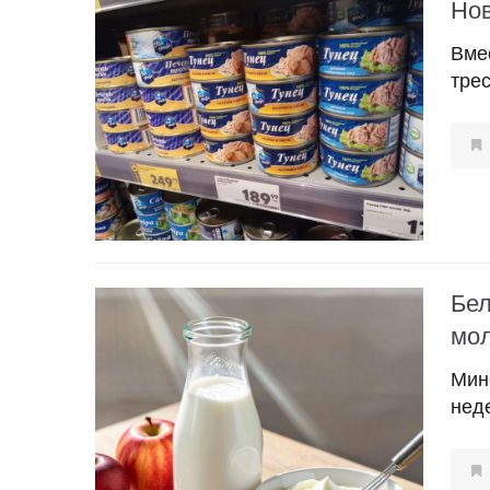
Нов
Вме
трес
Бел
мол
Мин
нед