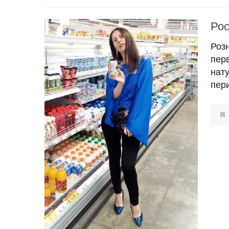
Рос
Роз
пер
нат
пер