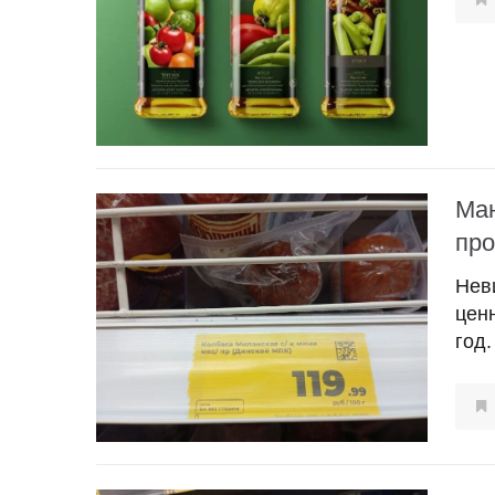
Ман
про
Нев
цен
год.