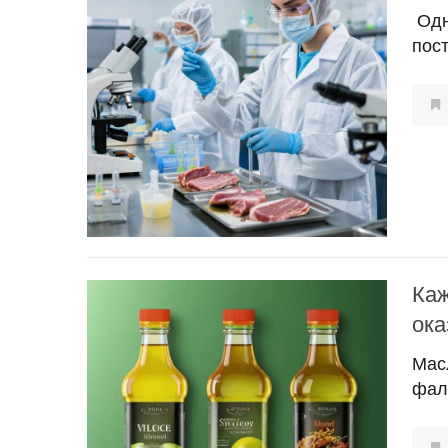
Одн
пост
Каж
ока
Мас
фал