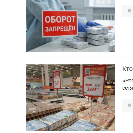
Кто
«Ро
сет