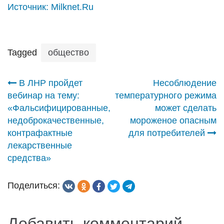
Источник:
Milknet.Ru
Tagged
общество
Навигация
В ЛНР пройдет
Несоблюдение
вебинар на тему:
температурного режима
по
«Фальсифицированные,
может сделать
недоброкачественные,
мороженое опасным
записям
контрафактные
для потребителей
лекарственные
средства»
Поделиться:
Добавить комментарий