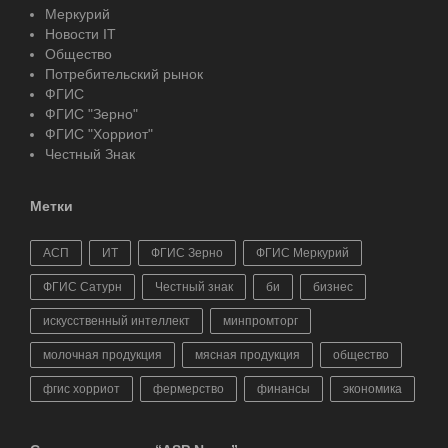
Меркурий
Новости IT
Общество
Потребительский рынок
ФГИС
ФГИС "Зерно"
ФГИС "Хорриот"
Честный Знак
Метки
АСП
ИТ
ФГИС Зерно
ФГИС Меркурий
ФГИС Сатурн
Честный знак
би
бизнес
искусственный интеллект
минпромторг
молочная продукция
мясная продукция
общество
фгис хорриот
фермерство
финансы
экономика