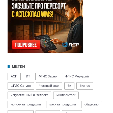
МЕТКИ
АСП
ИТ
ФГИС Зерно
ФГИС Меркурий
ФГИС Сатурн
Честный знак
би
бизнес
искусственный интеллект
минпромторг
молочная продукция
мясная продукция
общество