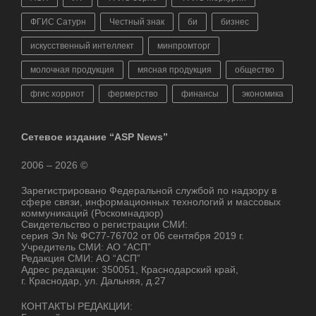
ФГИС Сатурн
Честный знак
би
бизнес
искусственный интеллект
минпромторг
молочная продукция
мясная продукция
общество
фгис хорриот
фермерство
финансы
экономика
Сетевое издание “ASP News”
2006 – 2026 ©
Зарегистрировано Федеральной службой по надзору в
сфере связи, информационных технологий и массовых
коммуникаций (Роскомнадзор)
Свидетельство о регистрации СМИ:
серия Эл № ФС77-76702 от 06 сентября 2019 г.
Учредитель СМИ: АО “АСП”
Редакция СМИ: АО “АСП”
Адрес редакции: 350051, Краснодарский край,
г. Краснодар, ул. Дальняя, д.27
КОНТАКТЫ РЕДАКЦИИ: