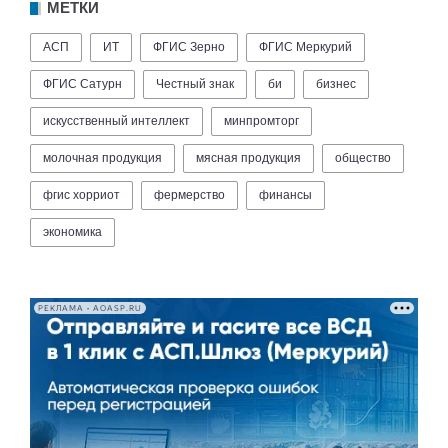
МЕТКИ
АСП
ИТ
ФГИС Зерно
ФГИС Меркурий
ФГИС Сатурн
Честный знак
би
бизнес
искусственный интеллект
минпромторг
молочная продукция
мясная продукция
общество
фгис хорриот
фермерство
финансы
экономика
РЕКЛАМА • AOASP.RU