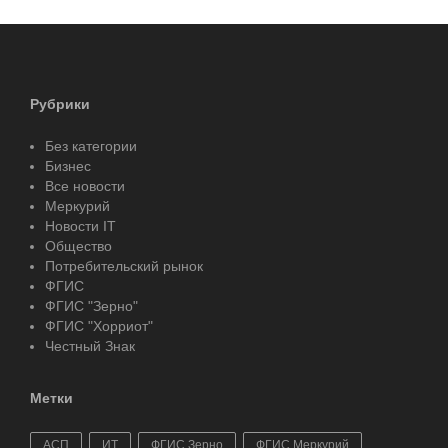
Рубрики
Без категории
Бизнес
Все новости
Меркурий
Новости IT
Общество
Потребительский рынок
ФГИС
ФГИС "Зерно"
ФГИС "Хорриот"
Честный Знак
Метки
АСП
ИТ
ФГИС Зерно
ФГИС Меркурий