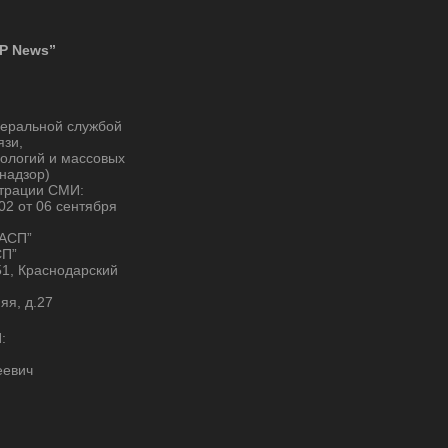
P News”
деральной службой
язи,
ологий и массовых
надзор)
страции СМИ:
2 от 06 сентября
“АСП”
СП”
51, Краснодарский
няя, д.27
:
еевич