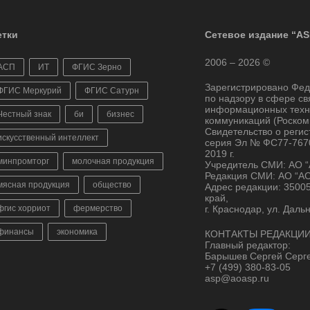
тки
Сетевое издание “AS
2006 – 2026 ©
АСП
ИТ
ФГИС Зерно
Зарегистрировано Фе
ФГИС Меркурий
ФГИС Сатурн
по надзору в сфере св
информационных техн
Честный знак
би
бизнес
коммуникаций (Роском
Свидетельство о реги
искусственный интеллект
серия Эл № ФС77-7670
2019 г.
минпромторг
молочная продукция
Учредитель СМИ: АО 
Редакция СМИ: АО “А
мясная продукция
общество
Адрес редакции: 3500
край,
фгис хорриот
фермерство
г. Краснодар, ул. Даль
финансы
экономика
КОНТАКТЫ РЕДАКЦИИ
Главный редактор:
Барышев Сергей Серг
+7 (499) 380-83-05
asp@aoasp.ru