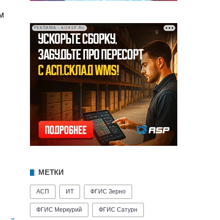
м
РЕКЛАМА • AOASP.RU
МЕТКИ
АСП
ИТ
ФГИС Зерно
ФГИС Меркурий
ФГИС Сатурн