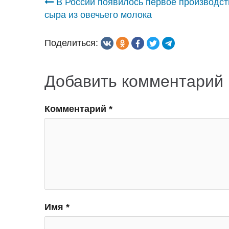
Навигация
В России появилось первое производст
сыра из овечьего молока
по
Поделиться:
записям
Добавить комментарий
Комментарий
*
Имя
*