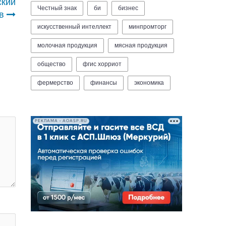
ский
Честный знак
би
бизнес
в
искусственный интеллект
минпромторг
молочная продукция
мясная продукция
общество
фгис хорриот
фермерство
финансы
экономика
РЕКЛАМА • AOASP.RU