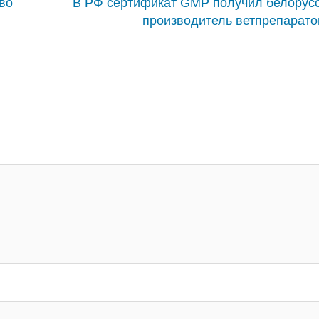
во
В РФ сертификат GMP получил белорус
производитель ветпрепарато