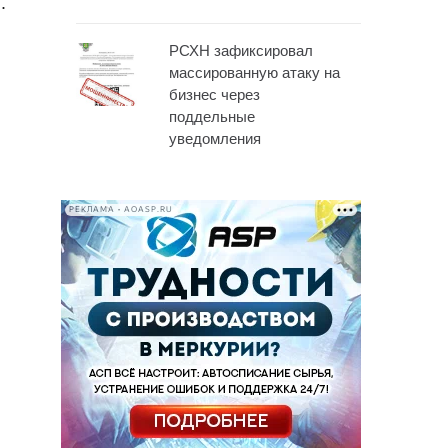
.
РСХН зафиксировал
массированную атаку на
бизнес через
поддельные
уведомления
РЕКЛАМА • AOASP.RU