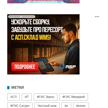
РЕКЛАМА • AOASP.RU
МЕТКИ
АСП
ИТ
ФГИС Зерно
ФГИС Меркурий
ФГИС Сатурн
Честный знак
би
бизнес