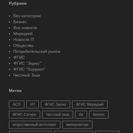
Рубрики
Без категории
Бизнес
Все новости
Меркурий
Новости IT
Общество
Потребительский рынок
ФГИС
ФГИС "Зерно"
ФГИС "Хорриот"
Честный Знак
Метки
АСП
ИТ
ФГИС Зерно
ФГИС Меркурий
ФГИС Сатурн
Честный знак
би
бизнес
искусственный интеллект
минпромторг