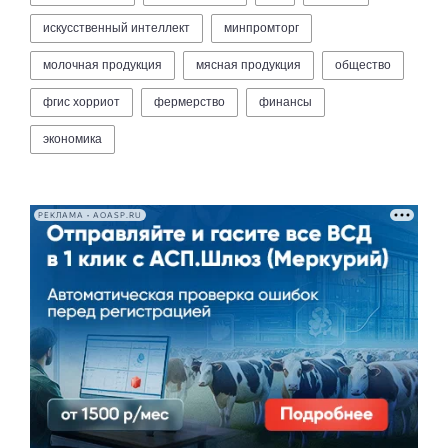
искусственный интеллект
минпромторг
молочная продукция
мясная продукция
общество
фгис хорриот
фермерство
финансы
экономика
РЕКЛАМА • AOASP.RU