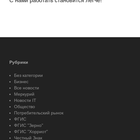
С нами работать становится легче!
Рубрики
Без категории
Бизнес
Все новости
Меркурий
Новости IT
Общество
Потребительский рынок
ФГИС
ФГИС "Зерно"
ФГИС "Хорриот"
Честный Знак