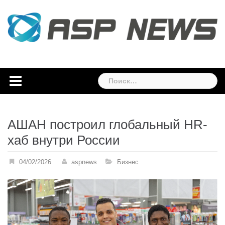
Skip
to
content
Найти:
АШАН построил глобальный HR-
хаб внутри России
04/02/2026
aspnews
Бизнес