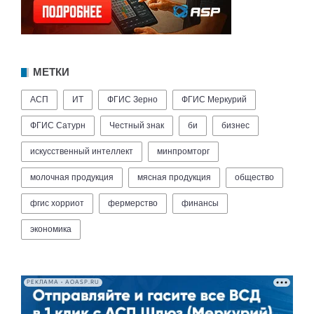
МЕТКИ
АСП
ИТ
ФГИС Зерно
ФГИС Меркурий
ФГИС Сатурн
Честный знак
би
бизнес
искусственный интеллект
минпромторг
молочная продукция
мясная продукция
общество
фгис хорриот
фермерство
финансы
экономика
РЕКЛАМА • AOASP.RU