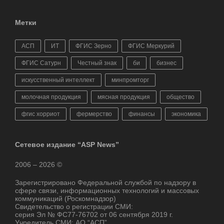
Метки
АСП
ИТ
ФГИС Зерно
ФГИС Меркурий
ФГИС Сатурн
Честный знак
би
бизнес
искусственный интеллект
минпромторг
молочная продукция
мясная продукция
общество
фгис хорриот
фермерство
финансы
экономика
Сетевое издание “ASP News”
2006 – 2026 ©
Зарегистрировано Федеральной службой по надзору в
сфере связи, информационных технологий и массовых
коммуникаций (Роскомнадзор)
Свидетельство о регистрации СМИ:
серия Эл № ФС77-76702 от 06 сентября 2019 г.
Учредитель СМИ: АО “АСП”