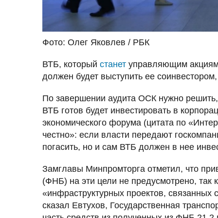
Фото: Олег Яковлев / РБК
ВТБ, который
станет
управляющим акциями
должен будет выступить ее соинвестором,
По завершении аудита ОСК нужно решить, «
ВТБ готов будет инвестировать в корпора
экономического форума (цитата по «Интер
честно»: если власти передают госкомпан
погасить, но и сам ВТБ должен в нее инве
Замглавы Минпромторга отметил, что при
(ФНБ) на эти цели не предусмотрено, так
«инфраструктурных проектов, связанных с 
сказал Евтухов, Государственная трансп
часть средств из полученных из ФНБ 21,2