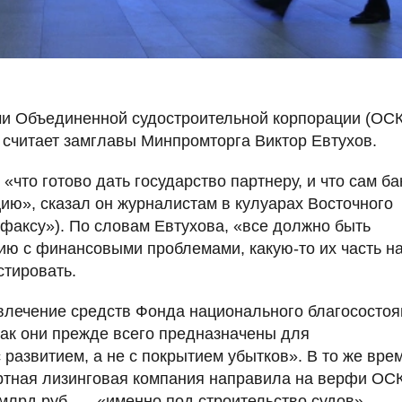
 Объединенной судостроительной корпорации (ОСК
 считает замглавы Минпромторга Виктор Евтухов.
что готово дать государство партнеру, и что сам ба
цию», сказал он журналистам в кулуарах Восточного
факсу»). По словам Евтухова, «все должно быть
ию с финансовыми проблемами, какую-то их часть н
стировать.
влечение средств Фонда национального благосостоя
 как они прежде всего предназначены для
развитием, а не с покрытием убытков». В то же вре
ортная лизинговая компания направила на верфи ОС
 млрд руб. — «именно под строительство судов».