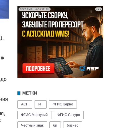
РЕКЛАМА • AOASP.RU
),
нк
адо
МЕТКИ
ния
АСП
ИТ
ФГИС Зерно
мя,
ФГИС Меркурий
ФГИС Сатурн
К
Честный знак
би
бизнес