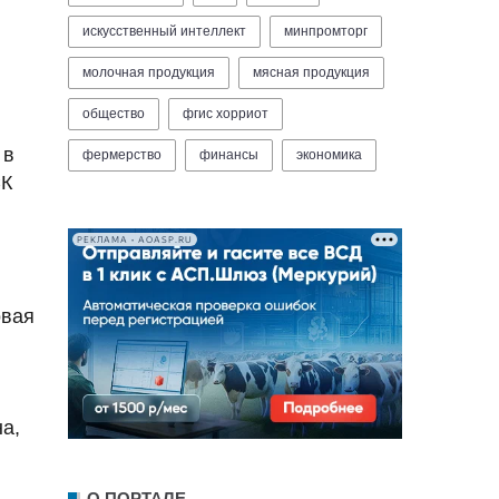
искусственный интеллект
минпромторг
молочная продукция
мясная продукция
общество
фгис хорриот
 в
фермерство
финансы
экономика
СК
РЕКЛАМА • AOASP.RU
овая
а,
О ПОРТАЛЕ