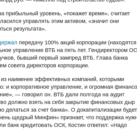
 на прибыльный уровень, «покажет время», считает
гласился управлять этим активом, «значит они
ться результата».
держал
передачу 100% акций корпорации (находятся
ьное управление ВТБ на пять лет. Гендиректором О
чков, бывший первый зампред ВТБ. Глава банка
м совета директоров корпорации.
 из наименее эффективных компаний, которыми
о: и корпоративное управление, и огромная финанс
ание», — говорил он. ВТБ дали полгода на аудит
тво должно взять на себя закрытие финансовых дыр
о делаться за счет банка». О докапитализации будет
очень щедрый Минфин» признает, что поддержка нужн
 ли банк кредитовать ОСК, Костин ответил: «Надо