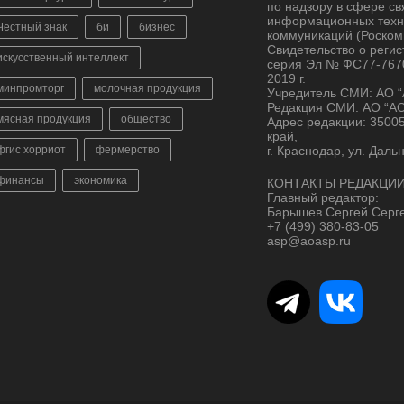
по надзору в сфере св
информационных техн
Честный знак
би
бизнес
коммуникаций (Роском
Свидетельство о реги
искусственный интеллект
серия Эл № ФС77-7670
2019 г.
минпромторг
молочная продукция
Учредитель СМИ: АО 
Редакция СМИ: АО “А
мясная продукция
общество
Адрес редакции: 3500
край,
фгис хорриот
фермерство
г. Краснодар, ул. Даль
финансы
экономика
КОНТАКТЫ РЕДАКЦИИ
Главный редактор:
Барышев Сергей Серг
+7 (499) 380-83-05
asp@aoasp.ru