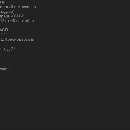
язи,
ологий и массовых
надзор)
страции СМИ:
2 от 06 сентября
“АСП”
СП”
51, Краснодарский
няя, д.27
:
еевич