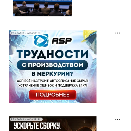
РЕКЛАМА • AOASP.RU
РЕКЛАМА • AOASP.RU