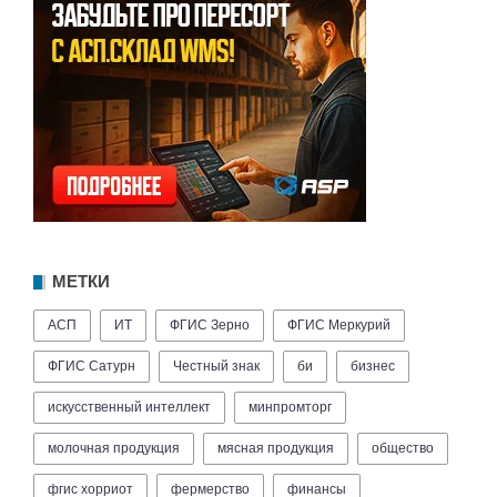
МЕТКИ
АСП
ИТ
ФГИС Зерно
ФГИС Меркурий
ФГИС Сатурн
Честный знак
би
бизнес
искусственный интеллект
минпромторг
молочная продукция
мясная продукция
общество
фгис хорриот
фермерство
финансы