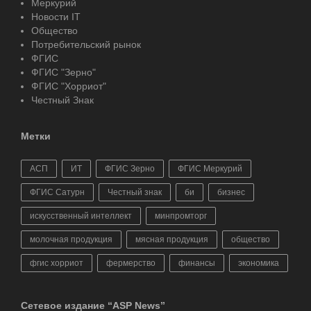
Меркурий
Новости IT
Общество
Потребительский рынок
ФГИС
ФГИС "Зерно"
ФГИС "Хорриот"
Честный Знак
Метки
АСП
ИТ
ФГИС Зерно
ФГИС Меркурий
ФГИС Сатурн
Честный знак
би
бизнес
искусственный интеллект
минпромторг
молочная продукция
мясная продукция
общество
фгис хорриот
фермерство
финансы
экономика
Сетевое издание “ASP News”