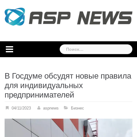
Skip
to
content
Найти:
В Госдуме обсудят новые правила
для индивидуальных
предпринимателей
04/11/2023
aspnews
Бизнес