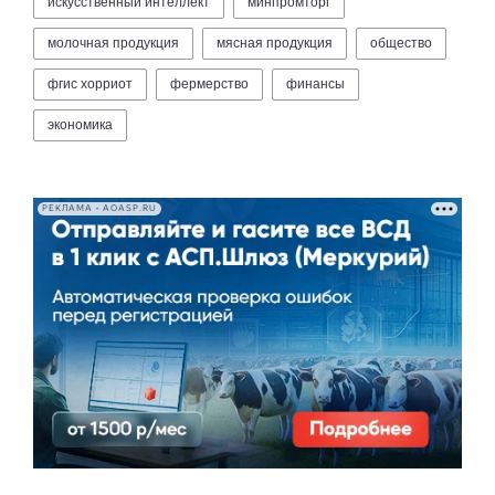
искусственный интеллект
минпромторг
молочная продукция
мясная продукция
общество
фгис хорриот
фермерство
финансы
экономика
РЕКЛАМА • AOASP.RU