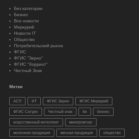
Без категории
Бизнес
Все новости
Меркурий
Новости IT
Общество
Потребительский рынок
ФГИС
ФГИС "Зерно"
ФГИС "Хорриот"
Честный Знак
Метки
АСП
ИТ
ФГИС Зерно
ФГИС Меркурий
ФГИС Сатурн
Честный знак
би
бизнес
искусственный интеллект
минпромторг
молочная продукция
мясная продукция
общество