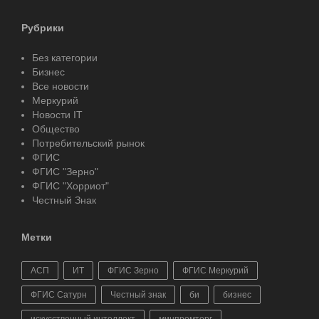
Рубрики
Без категории
Бизнес
Все новости
Меркурий
Новости IT
Общество
Потребительский рынок
ФГИС
ФГИС "Зерно"
ФГИС "Хорриот"
Честный Знак
Метки
АСП
ИТ
ФГИС Зерно
ФГИС Меркурий
ФГИС Сатурн
Честный знак
би
бизнес
искусственный интеллект
минпромторг