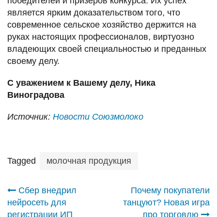
победителей и призеров конкурса. Их успех
является ярким доказательством того, что
современное сельское хозяйство держится на
руках настоящих профессионалов, виртуозно
владеющих своей специальностью и преданных
своему делу.
С уважением к Вашему делу, Ника
Виноградова
Источник:
Новости Союзмолоко
Tagged
молочная продукция
Навигация
Сбер внедрил
Почему покупатели
нейросеть для
танцуют? Новая игра
регистрации ИП
про торговлю