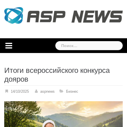
Skip
to
content
Найти:
Итоги всероссийского конкурса
дояров
14/10/2025
aspnews
Бизнес