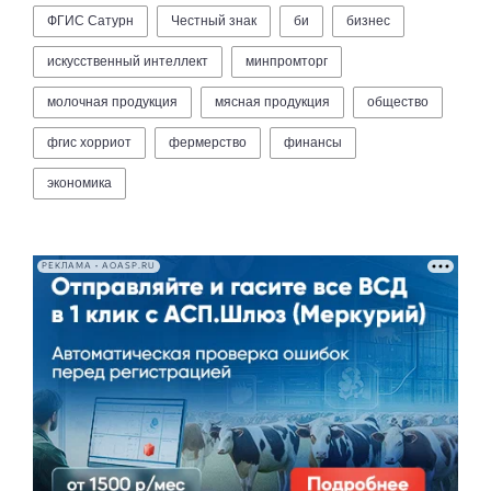
ФГИС Сатурн
Честный знак
би
бизнес
искусственный интеллект
минпромторг
молочная продукция
мясная продукция
общество
фгис хорриот
фермерство
финансы
экономика
РЕКЛАМА • AOASP.RU