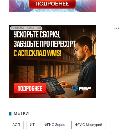
РЕКЛАМА • AOASP.RU
МЕТКИ
АСП
ИТ
ФГИС Зерно
ФГИС Меркурий