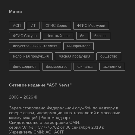
Метки
АСП
ИТ
ФГИС Зерно
ФГИС Меркурий
ФГИС Сатурн
Честный знак
би
бизнес
искусственный интеллект
минпромторг
молочная продукция
мясная продукция
общество
фгис хорриот
фермерство
финансы
экономика
Сетевое издание “ASP News”
2006 – 2026 ©
Зарегистрировано Федеральной службой по надзору в
сфере связи, информационных технологий и массовых
коммуникаций (Роскомнадзор)
Свидетельство о регистрации СМИ:
серия Эл № ФС77-76702 от 06 сентября 2019 г.
Учредитель СМИ: АО “АСП”