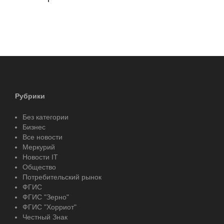
Рубрики
Без категории
Бизнес
Все новости
Меркурий
Новости IT
Общество
Потребительский рынок
ФГИС
ФГИС "Зерно"
ФГИС "Хорриот"
Честный Знак