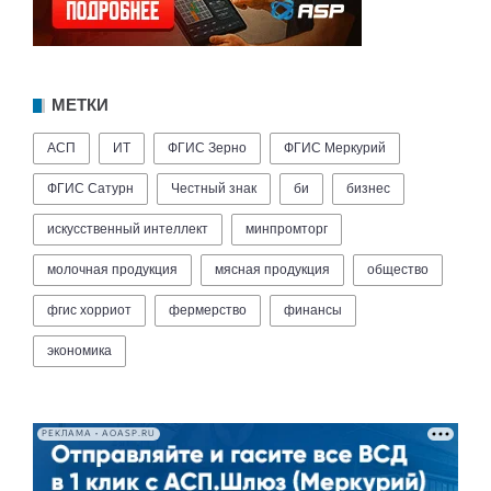
МЕТКИ
АСП
ИТ
ФГИС Зерно
ФГИС Меркурий
ФГИС Сатурн
Честный знак
би
бизнес
искусственный интеллект
минпромторг
молочная продукция
мясная продукция
общество
фгис хорриот
фермерство
финансы
экономика
РЕКЛАМА • AOASP.RU