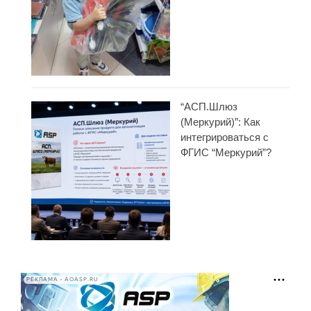
“АСП.Шлюз
(Меркурий)”: Как
интегрироваться с
ФГИС “Меркурий”?
РЕКЛАМА • AOASP.RU