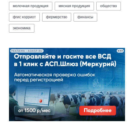
молочная продукция
мясная продукция
общество
фгис хорриот
фермерство
финансы
экономика
РЕКЛАМА • AOASP.RU