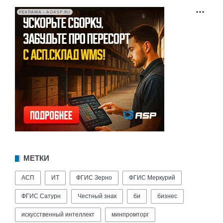
РЕКЛАМА • AOASP.RU
МЕТКИ
АСП
ИТ
ФГИС Зерно
ФГИС Меркурий
ФГИС Сатурн
Честный знак
би
бизнес
искусственный интеллект
минпромторг