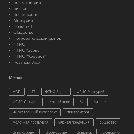
Без категории
Бизнес
Все новости
Меркурий
Новости IT
Общество
Потребительский рынок
ФГИС
ФГИС "Зерно"
ФГИС "Хорриот"
Честный Знак
Метки
АСП
ИТ
ФГИС Зерно
ФГИС Меркурий
ФГИС Сатурн
Честный знак
би
бизнес
искусственный интеллект
минпромторг
молочная продукция
мясная продукция
общество
фгис хорриот
фермерство
финансы
экономика