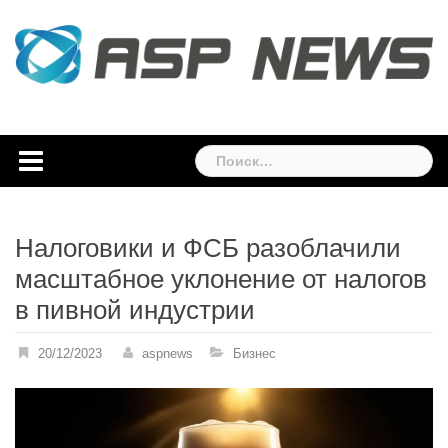
Skip
to
content
Найти:
Налоговики и ФСБ разоблачили
масштабное уклонение от налогов
в пивной индустрии
20/12/2023
aspnews
Бизнес