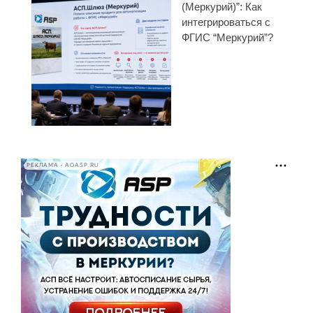
(Меркурий)”: Как
интегрироваться с
ФГИС “Меркурий”?
РЕКЛАМА • AOASP.RU