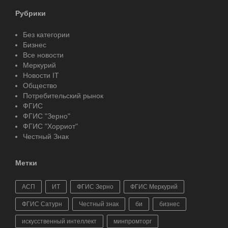
Рубрики
Без категории
Бизнес
Все новости
Меркурий
Новости IT
Общество
Потребительский рынок
ФГИС
ФГИС "Зерно"
ФГИС "Хорриот"
Честный Знак
Метки
АСП
ИТ
ФГИС Зерно
ФГИС Меркурий
ФГИС Сатурн
Честный знак
би
бизнес
искусственный интеллект
минпромторг