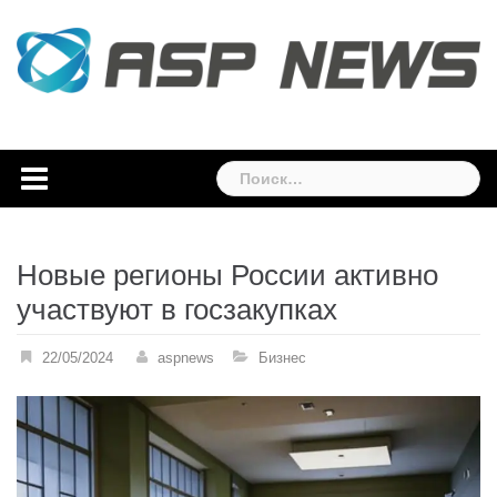
Skip
to
content
Найти:
Новые регионы России активно
участвуют в госзакупках
22/05/2024
aspnews
Бизнес