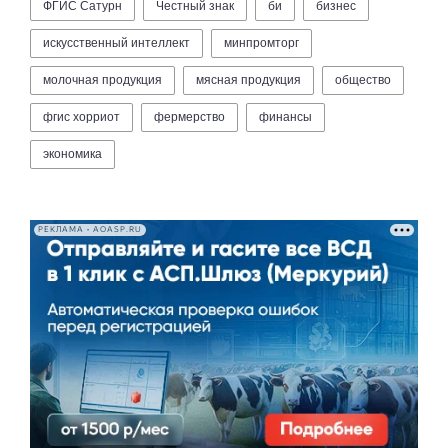
ФГИС Сатурн
Честный знак
би
бизнес
искусственный интеллект
минпромторг
молочная продукция
мясная продукция
общество
фгис хорриот
фермерство
финансы
экономика
РЕКЛАМА • AOASP.RU