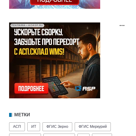
РЕКЛАМА • AOASP.RU
МЕТКИ
АСП
ИТ
ФГИС Зерно
ФГИС Меркурий