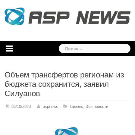
Skip
to
content
Найти:
Объем трансфертов регионам из
бюджета сохранится, заявил
Силуанов
03/10/2023
aspnews
Бизнес
,
Все новости