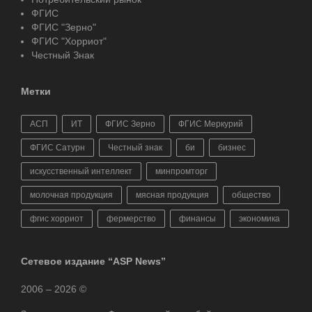
ФГИС
ФГИС "Зерно"
ФГИС "Хорриот"
Честный Знак
Метки
АСП
ИТ
ФГИС Зерно
ФГИС Меркурий
ФГИС Сатурн
Честный знак
би
бизнес
искусственный интеллект
минпромторг
молочная продукция
мясная продукция
общество
фгис хорриот
фермерство
финансы
экономика
Сетевое издание “ASP News”
2006 – 2026 ©