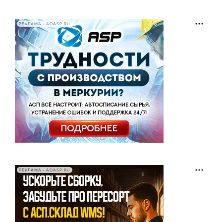
РЕКЛАМА • AOASP.RU
РЕКЛАМА • AOASP.RU