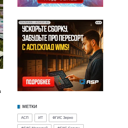
РЕКЛАМА • AOASP.RU
а
МЕТКИ
АСП
ИТ
ФГИС Зерно