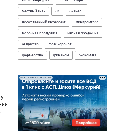
ФГИС Меркурий
ФГИС Сатурн
Честный знак
би
бизнес
искусственный интеллект
минпромторг
молочная продукция
мясная продукция
общество
фгис хорриот
фермерство
финансы
экономика
РЕКЛАМА • AOASP.RU
 у
нии
ь