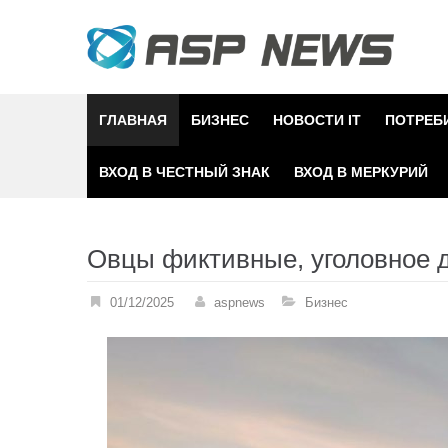
Skip
to
content
ГЛАВНАЯ
БИЗНЕС
НОВОСТИ IT
ПОТРЕБ
ВХОД В ЧЕСТНЫЙ ЗНАК
ВХОД В МЕРКУРИЙ
Овцы фиктивные, уголовное д
01/12/2025
aspnews
Бизнес