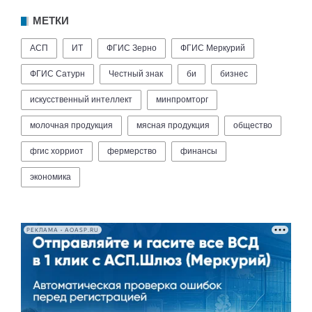
МЕТКИ
АСП
ИТ
ФГИС Зерно
ФГИС Меркурий
ФГИС Сатурн
Честный знак
би
бизнес
искусственный интеллект
минпромторг
молочная продукция
мясная продукция
общество
фгис хорриот
фермерство
финансы
экономика
РЕКЛАМА • AOASP.RU