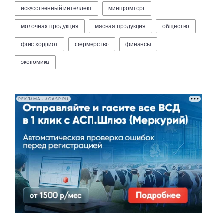
искусственный интеллект
минпромторг
молочная продукция
мясная продукция
общество
фгис хорриот
фермерство
финансы
экономика
РЕКЛАМА • AOASP.RU