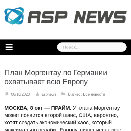
Skip
to
content
Найти:
План Моргентау по Германии
охватывает всю Европу
08/10/2023
aspnews
Бизнес
,
Все новости
МОСКВА, 8 окт — ПРАЙМ.
У плана Моргентау
может появится второй шанс, США, вероятно,
хотят создать экономический хаос, который
максимально ослабит Европу, пишет испанское