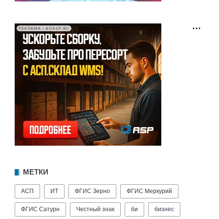
РЕКЛАМА • AOASP.RU
МЕТКИ
АСП
ИТ
ФГИС Зерно
ФГИС Меркурий
ФГИС Сатурн
Честный знак
би
бизнес