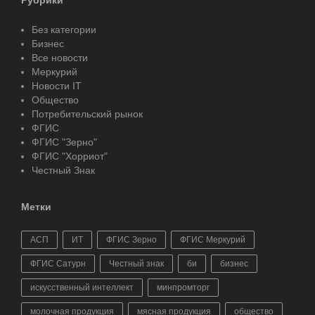
Рубрики
Без категории
Бизнес
Все новости
Меркурий
Новости IT
Общество
Потребительский рынок
ФГИС
ФГИС "Зерно"
ФГИС "Хорриот"
Честный Знак
Метки
АСП
ИТ
ФГИС Зерно
ФГИС Меркурий
ФГИС Сатурн
Честный знак
би
бизнес
искусственный интеллект
минпромторг
молочная продукция
мясная продукция
общество