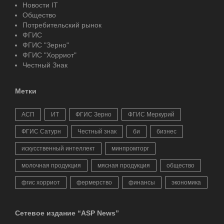
Новости IT
Общество
Потребительский рынок
ФГИС
ФГИС "Зерно"
ФГИС "Хорриот"
Честный Знак
Метки
АСП
ИТ
ФГИС Зерно
ФГИС Меркурий
ФГИС Сатурн
Честный знак
би
бизнес
искусственный интеллект
минпромторг
молочная продукция
мясная продукция
общество
фгис хорриот
фермерство
финансы
экономика
Сетевое издание “ASP News”