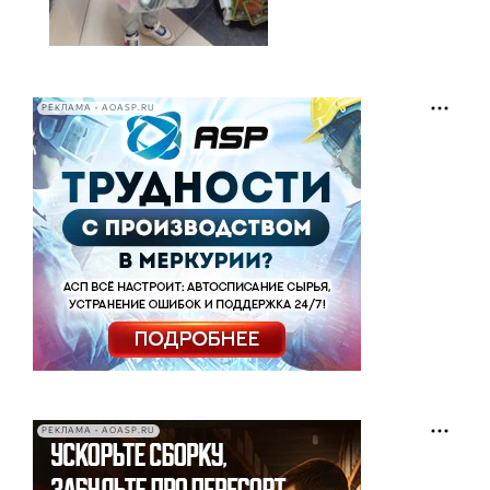
РЕКЛАМА • AOASP.RU
РЕКЛАМА • AOASP.RU