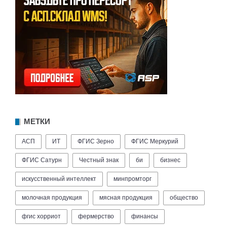
МЕТКИ
АСП
ИТ
ФГИС Зерно
ФГИС Меркурий
ФГИС Сатурн
Честный знак
би
бизнес
искусственный интеллект
минпромторг
молочная продукция
мясная продукция
общество
фгис хорриот
фермерство
финансы