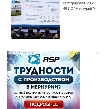
интегрироваться с
ФГИС “Меркурий”?
РЕКЛАМА • AOASP.RU