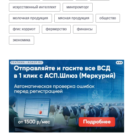
искусственный интеллект
минпромторг
молочная продукция
мясная продукция
общество
фгис хорриот
фермерство
финансы
экономика
РЕКЛАМА • AOASP.RU