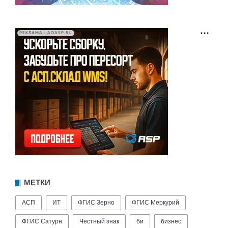
РЕКЛАМА • AOASP.RU
МЕТКИ
АСП
ИТ
ФГИС Зерно
ФГИС Меркурий
ФГИС Сатурн
Честный знак
би
бизнес