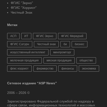
ФГИС "Зерно"
ФГИС "Хорриот"
Честный Знак
Метки
АСП
ИТ
ФГИС Зерно
ФГИС Меркурий
ФГИС Сатурн
Честный знак
би
бизнес
искусственный интеллект
минпромторг
молочная продукция
мясная продукция
общество
фгис хорриот
фермерство
финансы
экономика
Сетевое издание “ASP News”
2006 – 2026 ©
Зарегистрировано Федеральной службой по надзору в
сфере связи, информационных технологий и массовых