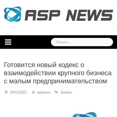
Skip
to
content
Найти:
Готовится новый кодекс о
взаимодействии крупного бизнеса
с малым предпринимательством
24/12/2021
aspnews
Бизнес