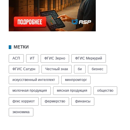
МЕТКИ
АСП
ИТ
ФГИС Зерно
ФГИС Меркурий
ФГИС Сатурн
Честный знак
би
бизнес
искусственный интеллект
минпромторг
молочная продукция
мясная продукция
общество
фгис хорриот
фермерство
финансы
экономика