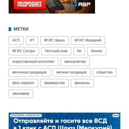
МЕТКИ
АСП
ИТ
ФГИС Зерно
ФГИС Меркурий
ФГИС Сатурн
Честный знак
би
бизнес
искусственный интеллект
минпромторг
молочная продукция
мясная продукция
общество
фгис хорриот
фермерство
финансы
экономика
РЕКЛАМА • AOASP.RU