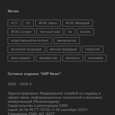
Метки
АСП
ИТ
ФГИС Зерно
ФГИС Меркурий
ФГИС Сатурн
Честный знак
би
бизнес
искусственный интеллект
минпромторг
молочная продукция
мясная продукция
общество
фгис хорриот
фермерство
финансы
экономика
Сетевое издание “ASP News”
2006 – 2026 ©
Зарегистрировано Федеральной службой по надзору в
сфере связи, информационных технологий и массовых
коммуникаций (Роскомнадзор)
Свидетельство о регистрации СМИ:
серия Эл № ФС77-76702 от 06 сентября 2019 г.
Учредитель СМИ: АО “АСП”