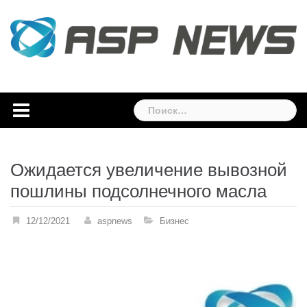
Skip
to
content
Найти:
Ожидается увеличение вывозной
пошлины подсолнечного масла
12/12/2021
aspnews
Бизнес