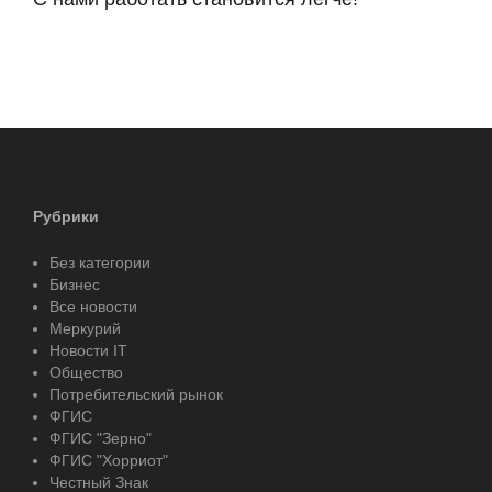
Рубрики
Без категории
Бизнес
Все новости
Меркурий
Новости IT
Общество
Потребительский рынок
ФГИС
ФГИС "Зерно"
ФГИС "Хорриот"
Честный Знак