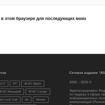
а в этом браузере для последующих моих
тки
Сетевое издание “AS
2006 – 2026 ©
АСП
ИТ
ФГИС Зерно
Зарегистрировано Фе
ФГИС Меркурий
ФГИС Сатурн
по надзору в сфере св
информационных техн
Честный знак
би
бизнес
коммуникаций (Роском