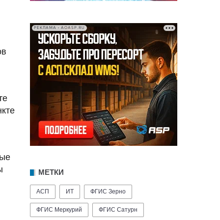
РЕКЛАМА • AOASP.RU
ов
те
нкте
ные
ы
МЕТКИ
я
АСП
ИТ
ФГИС Зерно
ФГИС Меркурий
ФГИС Сатурн