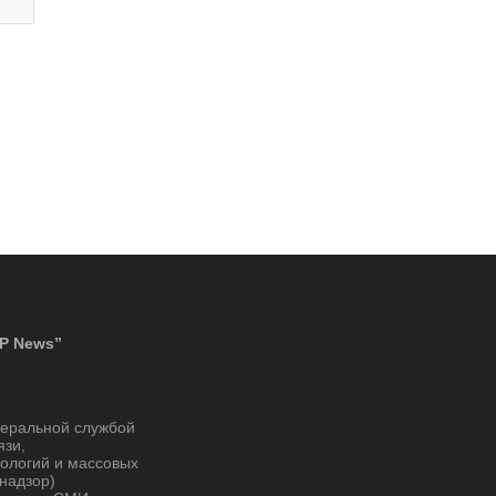
P News”
деральной службой
язи,
ологий и массовых
надзор)