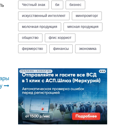
ть
Честный знак
би
бизнес
искусственный интеллект
минпромторг
молочная продукция
мясная продукция
общество
фгис хорриот
фермерство
финансы
экономика
РЕКЛАМА • AOASP.RU
вары
у