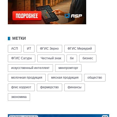
МЕТКИ
АСП
ИТ
ФГИС Зерно
ФГИС Меркурий
ФГИС Сатурн
Честный знак
би
бизнес
искусственный интеллект
минпромторг
молочная продукция
мясная продукция
общество
фгис хорриот
фермерство
финансы
экономика
РЕКЛАМА • AOASP.RU