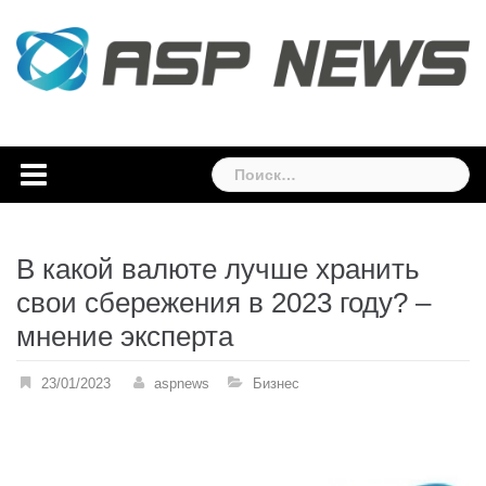
Skip
to
content
Найти:
В какой валюте лучше хранить
свои сбережения в 2023 году? –
мнение эксперта
23/01/2023
aspnews
Бизнес