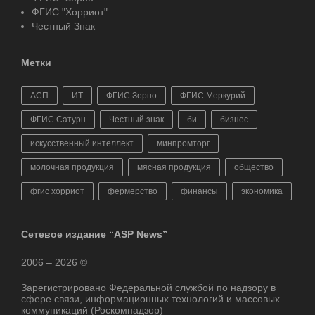
ФГИС "Хорриот"
Честный Знак
Метки
АСП
ИТ
ФГИС Зерно
ФГИС Меркурий
ФГИС Сатурн
Честный знак
би
бизнес
искусственный интеллект
минпромторг
молочная продукция
мясная продукция
общество
фгис хорриот
фермерство
финансы
экономика
Сетевое издание “ASP News”
2006 – 2026 ©
Зарегистрировано Федеральной службой по надзору в
сфере связи, информационных технологий и массовых
коммуникаций (Роскомнадзор)