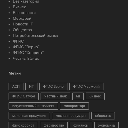
Без категории
Бизнес
Все новости
Меркурий
Новости IT
Общество
Потребительский рынок
ФГИС
ФГИС "Зерно"
ФГИС "Хорриот"
Честный Знак
Метки
АСП
ИТ
ФГИС Зерно
ФГИС Меркурий
ФГИС Сатурн
Честный знак
би
бизнес
искусственный интеллект
минпромторг
молочная продукция
мясная продукция
общество
фгис хорриот
фермерство
финансы
экономика