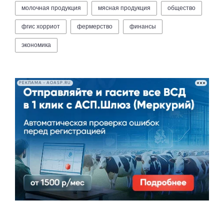
молочная продукция
мясная продукция
общество
фгис хорриот
фермерство
финансы
экономика
РЕКЛАМА • AOASP.RU