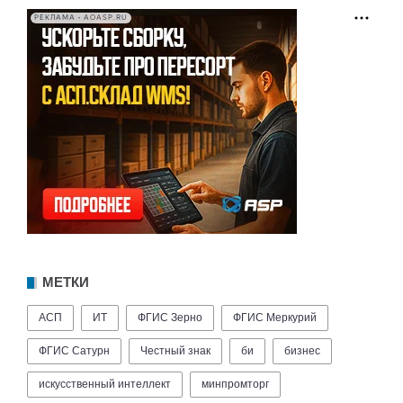
РЕКЛАМА • AOASP.RU
МЕТКИ
АСП
ИТ
ФГИС Зерно
ФГИС Меркурий
ФГИС Сатурн
Честный знак
би
бизнес
искусственный интеллект
минпромторг