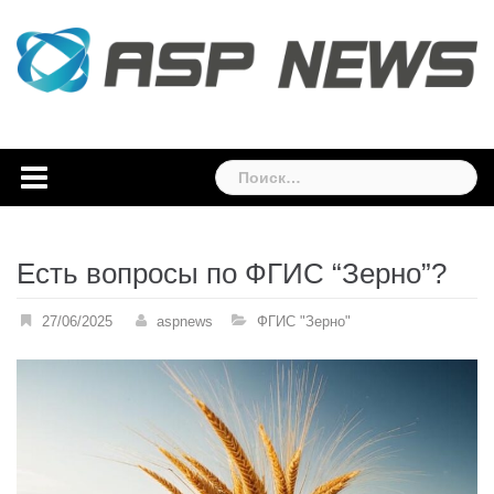
Skip
to
content
Найти:
Есть вопросы по ФГИС “Зерно”?
27/06/2025
aspnews
ФГИС "Зерно"