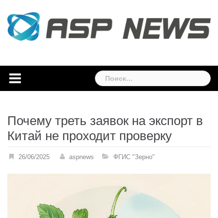
Skip
to
content
Найти:
Почему треть заявок на экспорт в
Китай не проходит проверку
26/06/2025
aspnews
ФГИС "Зерно"