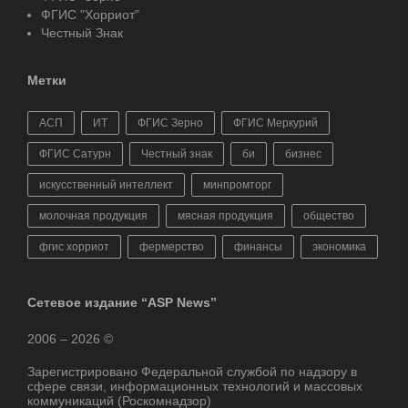
ФГИС "Хорриот"
Честный Знак
Метки
АСП
ИТ
ФГИС Зерно
ФГИС Меркурий
ФГИС Сатурн
Честный знак
би
бизнес
искусственный интеллект
минпромторг
молочная продукция
мясная продукция
общество
фгис хорриот
фермерство
финансы
экономика
Сетевое издание “ASP News”
2006 – 2026 ©
Зарегистрировано Федеральной службой по надзору в
сфере связи, информационных технологий и массовых
коммуникаций (Роскомнадзор)