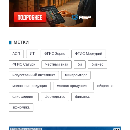
МЕТКИ
АСП
ИТ
ФГИС Зерно
ФГИС Меркурий
ФГИС Сатурн
Честный знак
би
бизнес
искусственный интеллект
минпромторг
молочная продукция
мясная продукция
общество
фгис хорриот
фермерство
финансы
экономика
РЕКЛАМА • AOASP.RU