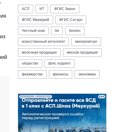
,
АСП
ИТ
ФГИС Зерно
ния
ФГИС Меркурий
ФГИС Сатурн
Честный знак
би
бизнес
из
искусственный интеллект
минпромторг
молочная продукция
мясная продукция
ний
общество
фгис хорриот
фермерство
финансы
экономика
РЕКЛАМА • AOASP.RU