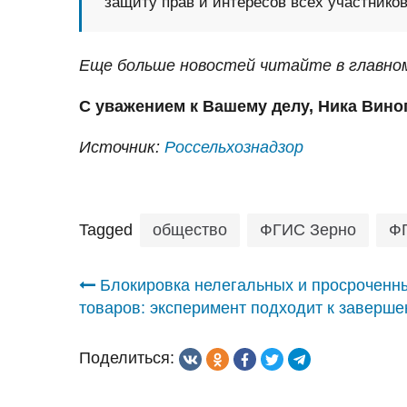
защиту прав и интересов всех участников
Еще больше новостей читайте в главно
С уважением к Вашему делу, Ника Вино
Источник:
Россельхознадзор
Tagged
общество
ФГИС Зерно
Ф
Навигация
Блокировка нелегальных и просроченн
товаров: эксперимент подходит к заверш
по
Поделиться:
записям