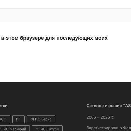
а в этом браузере для последующих моих
тки
Сетевое издание “AS
2006 – 2026 ©
АСП
ИТ
ФГИС Зерно
Зарегистрировано Фе
ФГИС Меркурий
ФГИС Сатурн