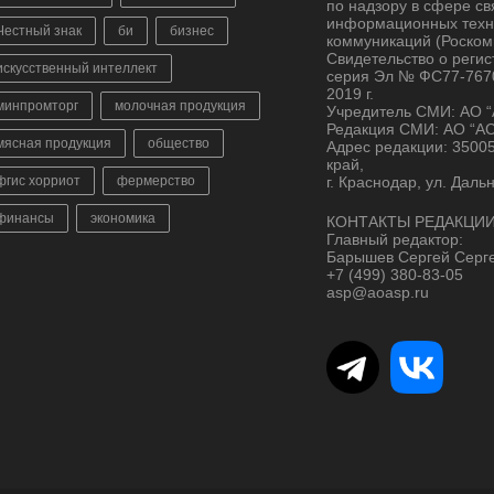
по надзору в сфере св
информационных техн
Честный знак
би
бизнес
коммуникаций (Роском
Свидетельство о реги
искусственный интеллект
серия Эл № ФС77-7670
2019 г.
минпромторг
молочная продукция
Учредитель СМИ: АО 
Редакция СМИ: АО “А
мясная продукция
общество
Адрес редакции: 3500
край,
фгис хорриот
фермерство
г. Краснодар, ул. Даль
финансы
экономика
КОНТАКТЫ РЕДАКЦИИ
Главный редактор:
Барышев Сергей Серг
+7 (499) 380-83-05
asp@aoasp.ru