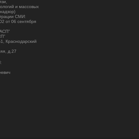
язи,
ологий и массовых
надзор)
страции СМИ:
2 от 06 сентября
“АСП”
СП”
51, Краснодарский
няя, д.27
:
еевич