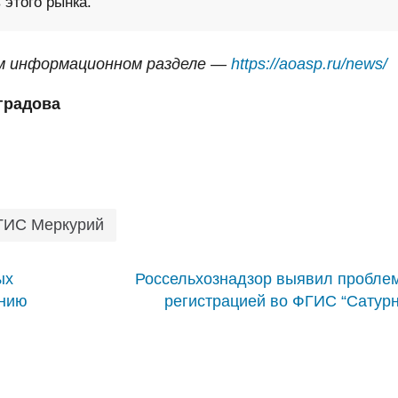
 этого рынка.
м информационном разделе —
https://aoasp.ru/news/
градова
ГИС Меркурий
ых
Россельхознадзор выявил пробле
ению
регистрацией во ФГИС “Сатурн