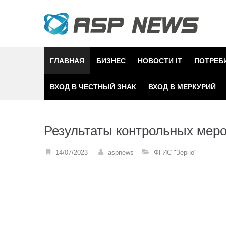
Skip
to
content
ГЛАВНАЯ
БИЗНЕС
НОВОСТИ IT
ПОТРЕБ
ВХОД В ЧЕСТНЫЙ ЗНАК
ВХОД В МЕРКУРИЙ
Результаты контрольных мер
14/07/2023
aspnews
ФГИС "Зерно"