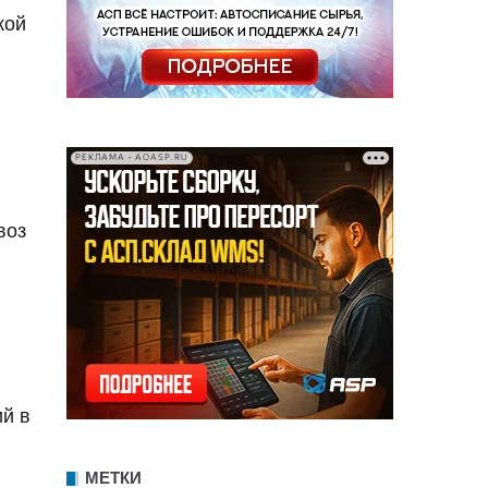
кой
РЕКЛАМА • AOASP.RU
воз
й в
МЕТКИ