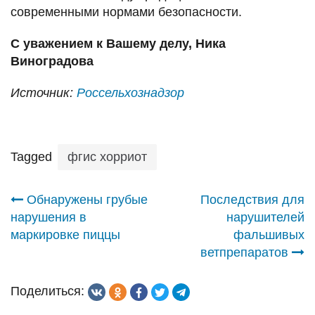
современными нормами безопасности.
С уважением к Вашему делу, Ника
Виноградова
Источник:
Россельхознадзор
Tagged
фгис хорриот
Навигация
Обнаружены грубые
Последствия для
нарушения в
нарушителей
по
маркировке пиццы
фальшивых
ветпрепаратов
записям
Поделиться: