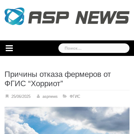
Skip
to
content
Найти:
Причины отказа фермеров от
ФГИС “Хорриот”
25/06/2025
aspnews
ФГИС