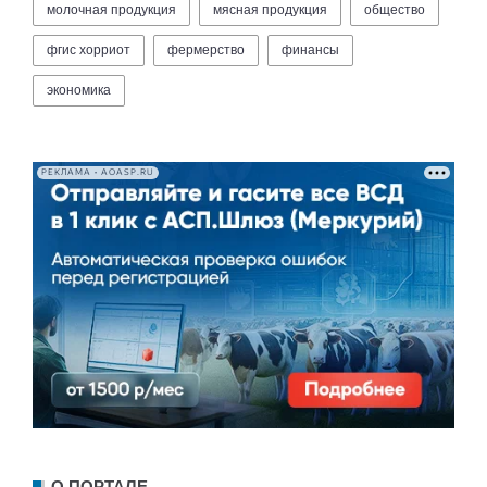
молочная продукция
мясная продукция
общество
фгис хорриот
фермерство
финансы
экономика
РЕКЛАМА • AOASP.RU
О ПОРТАЛЕ