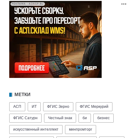
РЕКЛАМА • AOASP.RU
МЕТКИ
АСП
ИТ
ФГИС Зерно
ФГИС Меркурий
ФГИС Сатурн
Честный знак
би
бизнес
искусственный интеллект
минпромторг