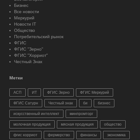
Бизнес
Все новости
Меркурий
Новости IT
Общество
Потребительский рынок
ФГИС
ФГИС "Зерно"
ФГИС "Хорриот"
Честный Знак
Метки
АСП
ИТ
ФГИС Зерно
ФГИС Меркурий
ФГИС Сатурн
Честный знак
би
бизнес
искусственный интеллект
минпромторг
молочная продукция
мясная продукция
общество
фгис хорриот
фермерство
финансы
экономика