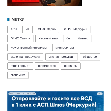
МЕТКИ
АСП
ИТ
ФГИС Зерно
ФГИС Меркурий
ФГИС Сатурн
Честный знак
би
бизнес
искусственный интеллект
минпромторг
молочная продукция
мясная продукция
общество
фгис хорриот
фермерство
финансы
экономика
РЕКЛАМА • AOASP.RU