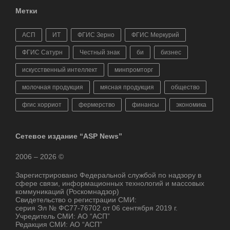
Метки
АСП
ИТ
ФГИС Зерно
ФГИС Меркурий
ФГИС Сатурн
Честный знак
би
бизнес
искусственный интеллект
минпромторг
молочная продукция
мясная продукция
общество
фгис хорриот
фермерство
финансы
экономика
Сетевое издание “ASP News”
2006 – 2026 ©
Зарегистрировано Федеральной службой по надзору в
сфере связи, информационных технологий и массовых
коммуникаций (Роскомнадзор)
Свидетельство о регистрации СМИ:
серия Эл № ФС77-76702 от 06 сентября 2019 г.
Учредитель СМИ: АО “АСП”
Редакция СМИ: АО “АСП”