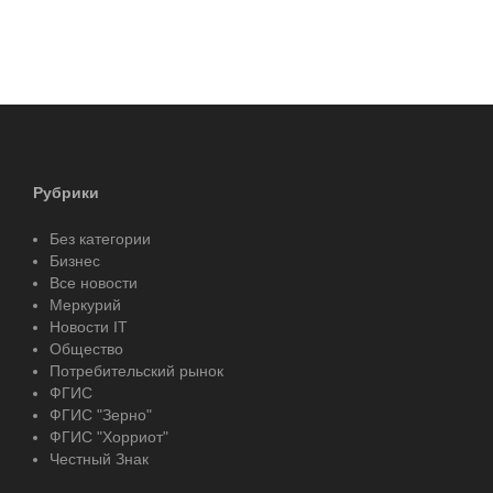
Рубрики
Без категории
Бизнес
Все новости
Меркурий
Новости IT
Общество
Потребительский рынок
ФГИС
ФГИС "Зерно"
ФГИС "Хорриот"
Честный Знак