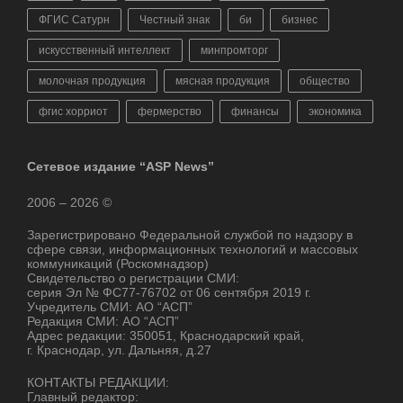
ФГИС Сатурн
Честный знак
би
бизнес
искусственный интеллект
минпромторг
молочная продукция
мясная продукция
общество
фгис хорриот
фермерство
финансы
экономика
Сетевое издание “ASP News”
2006 – 2026 ©
Зарегистрировано Федеральной службой по надзору в
сфере связи, информационных технологий и массовых
коммуникаций (Роскомнадзор)
Свидетельство о регистрации СМИ:
серия Эл № ФС77-76702 от 06 сентября 2019 г.
Учредитель СМИ: АО “АСП”
Редакция СМИ: АО “АСП”
Адрес редакции: 350051, Краснодарский край,
г. Краснодар, ул. Дальняя, д.27
КОНТАКТЫ РЕДАКЦИИ:
Главный редактор: