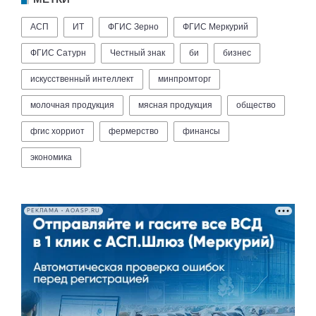
АСП
ИТ
ФГИС Зерно
ФГИС Меркурий
ФГИС Сатурн
Честный знак
би
бизнес
искусственный интеллект
минпромторг
молочная продукция
мясная продукция
общество
фгис хорриот
фермерство
финансы
экономика
РЕКЛАМА • AOASP.RU