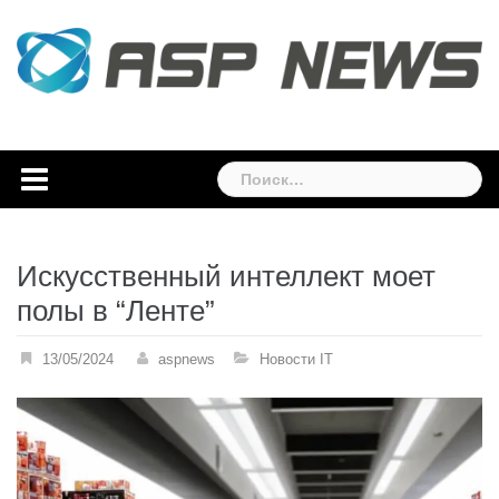
Skip
to
content
Найти:
Искусственный интеллект моет
полы в “Ленте”
13/05/2024
aspnews
Новости IT