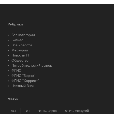
Рубрики
Без категории
Бизнес
Все новости
Меркурий
Новости IT
Общество
Потребительский рынок
ФГИС
ФГИС "Зерно"
ФГИС "Хорриот"
Честный Знак
Метки
АСП
ИТ
ФГИС Зерно
ФГИС Меркурий