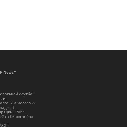
P News”
деральной службой
язи,
ологий и массовых
надзор)
страции СМИ:
2 от 06 сентября
“АСП”