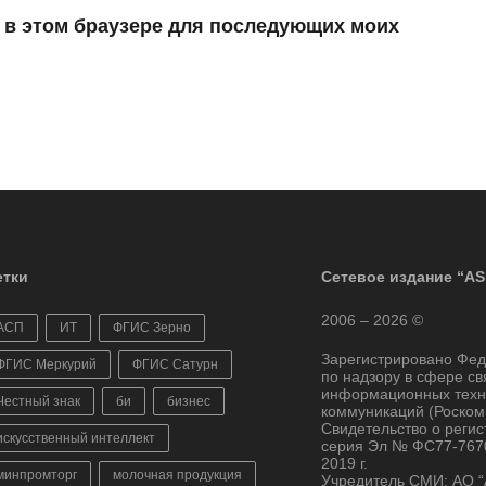
а в этом браузере для последующих моих
тки
Сетевое издание “AS
2006 – 2026 ©
АСП
ИТ
ФГИС Зерно
Зарегистрировано Фе
ФГИС Меркурий
ФГИС Сатурн
по надзору в сфере св
информационных техн
Честный знак
би
бизнес
коммуникаций (Роском
Свидетельство о реги
искусственный интеллект
серия Эл № ФС77-7670
2019 г.
минпромторг
молочная продукция
Учредитель СМИ: АО 