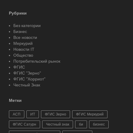
Рубрики
Без категории
Бизнес
Все новости
Меркурий
Новости IT
Общество
Потребительский рынок
ФГИС
ФГИС "Зерно"
ФГИС "Хорриот"
Честный Знак
Метки
АСП
ИТ
ФГИС Зерно
ФГИС Меркурий
ФГИС Сатурн
Честный знак
би
бизнес