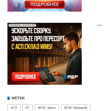
РЕКЛАМА • AOASP.RU
МЕТКИ
АСП
ИТ
ФГИС Зерно
ФГИС Меркурий