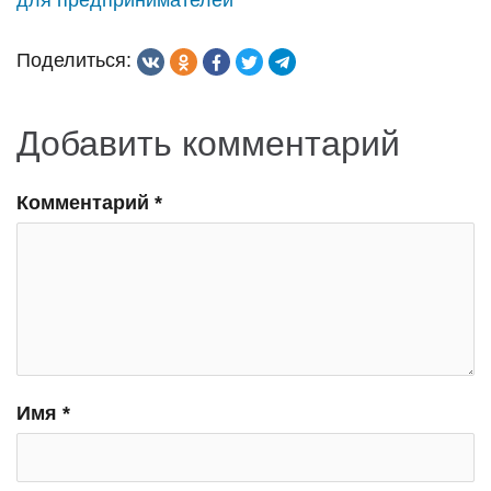
по
для предпринимателей
записям
Поделиться:
Добавить комментарий
Комментарий
*
Имя
*