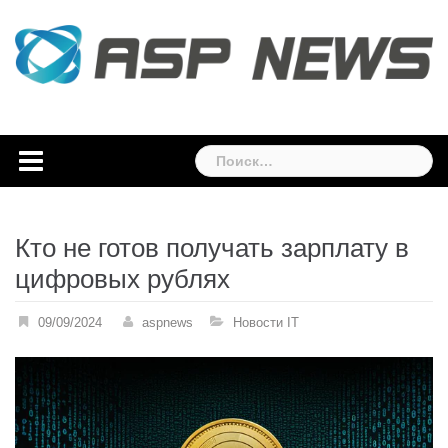
Skip
to
content
Найти:
Кто не готов получать зарплату в
цифровых рублях
09/09/2024
aspnews
Новости IT