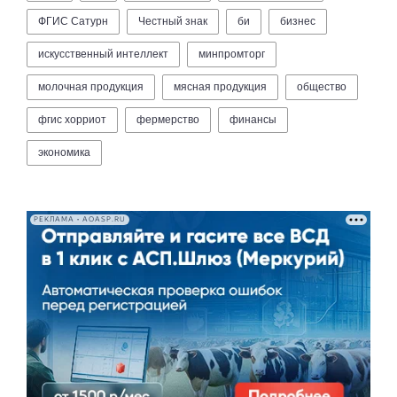
ФГИС Сатурн
Честный знак
би
бизнес
искусственный интеллект
минпромторг
молочная продукция
мясная продукция
общество
фгис хорриот
фермерство
финансы
экономика
РЕКЛАМА • AOASP.RU