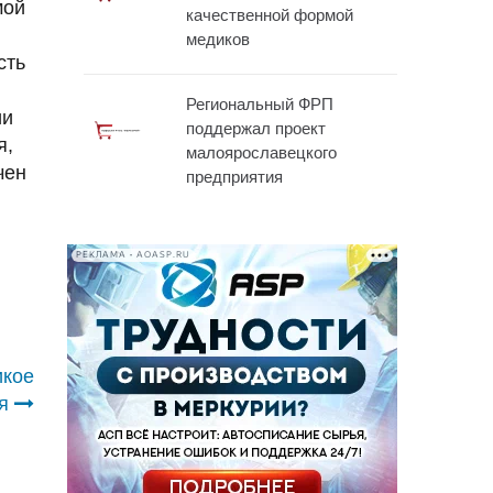
мой
качественной формой
медиков
сть
Региональный ФРП
ии
поддержал проект
я,
малоярославецкого
чен
предприятия
РЕКЛАМА • AOASP.RU
икое
я