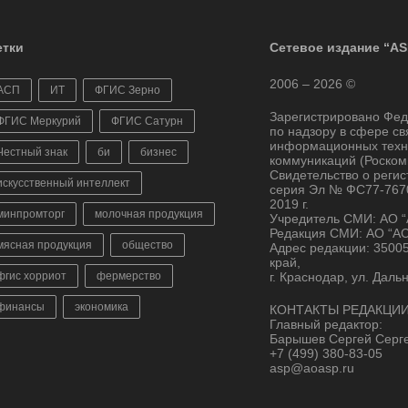
тки
Сетевое издание “AS
2006 – 2026 ©
АСП
ИТ
ФГИС Зерно
Зарегистрировано Фе
ФГИС Меркурий
ФГИС Сатурн
по надзору в сфере св
информационных техн
Честный знак
би
бизнес
коммуникаций (Роском
Свидетельство о реги
искусственный интеллект
серия Эл № ФС77-7670
2019 г.
минпромторг
молочная продукция
Учредитель СМИ: АО 
Редакция СМИ: АО “А
мясная продукция
общество
Адрес редакции: 3500
край,
фгис хорриот
фермерство
г. Краснодар, ул. Даль
финансы
экономика
КОНТАКТЫ РЕДАКЦИИ
Главный редактор:
Барышев Сергей Серг
+7 (499) 380-83-05
asp@aoasp.ru