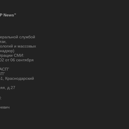
P News”
деральной службой
язи,
ологий и массовых
надзор)
страции СМИ:
2 от 06 сентября
“АСП”
СП”
51, Краснодарский
няя, д.27
:
еевич