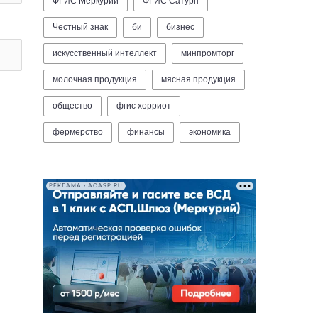
ФГИС Меркурий
ФГИС Сатурн
Честный знак
би
бизнес
искусственный интеллект
минпромторг
молочная продукция
мясная продукция
общество
фгис хорриот
фермерство
финансы
экономика
РЕКЛАМА • AOASP.RU