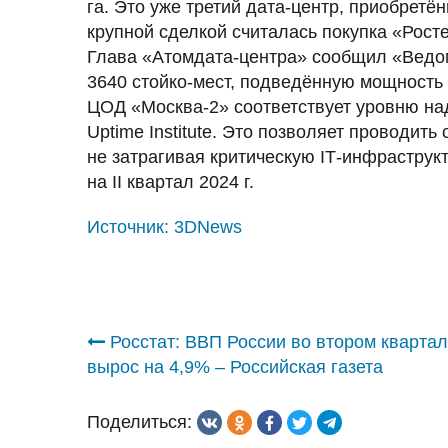
га. Это уже третий дата-центр, приобретё
крупной сделкой считалась покупка «Ростел
Глава «Атомдата-центра» сообщил «Ведом
3640 стойко-мест, подведённую мощность
ЦОД «Москва-2» соответствует уровню на
Uptime Institute. Это позволяет проводит
не затрагивая критическую IТ-инфраструк
на II квартал 2024 г.
Источник:
3DNews
Навигация
Росстат: ВВП России во втором кварта
вырос на 4,9% – Российская газета
по
Поделиться:
записям