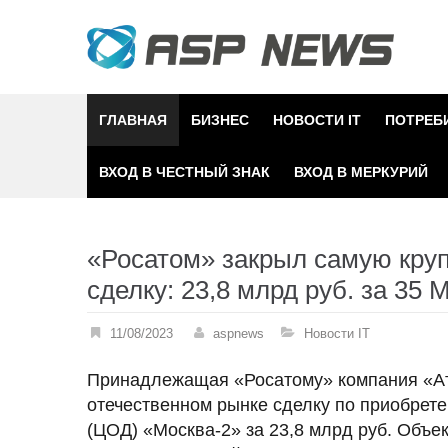
Skip
to
content
ГЛАВНАЯ
БИЗНЕС
НОВОСТИ IT
ПОТРЕБ
ВХОД В ЧЕСТНЫЙ ЗНАК
ВХОД В МЕРКУРИЙ
«Росатом» закрыл самую кру
сделку: 23,8 млрд руб. за 35 
11/08/2023
aspnews
Новости IT
Принадлежащая «Росатому» компания «Ат
отечественном рынке сделку по приобрет
(ЦОД) «Москва-2» за 23,8 млрд руб. Объе