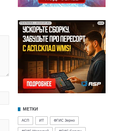
РЕКЛАМА • AOASP.RU
МЕТКИ
АСП
ИТ
ФГИС Зерно