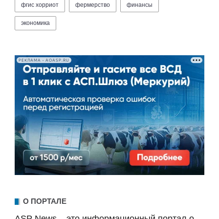
фгис хорриот
фермерство
финансы
экономика
РЕКЛАМА • AOASP.RU
О ПОРТАЛЕ
ASP News – это информационный портал о