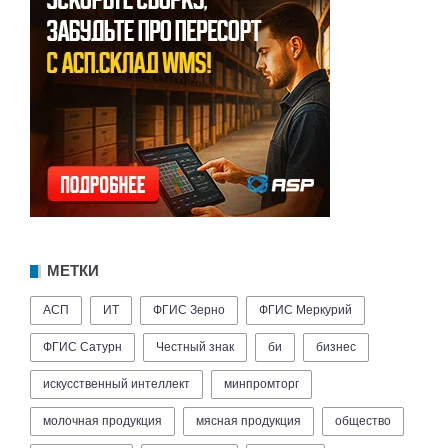
МЕТКИ
АСП
ИТ
ФГИС Зерно
ФГИС Меркурий
ФГИС Сатурн
Честный знак
би
бизнес
искусственный интеллект
минпромторг
молочная продукция
мясная продукция
общество