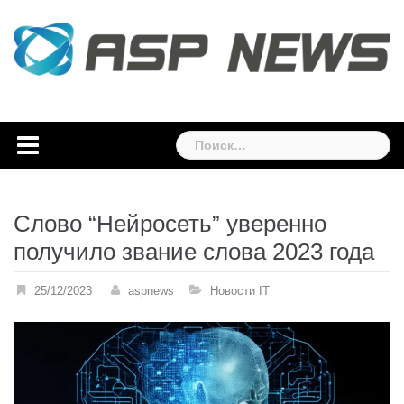
Skip
to
content
Найти:
Слово “Нейросеть” уверенно
получило звание слова 2023 года
25/12/2023
aspnews
Новости IT