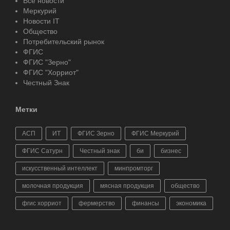
Все новости
Меркурий
Новости IT
Общество
Потребительский рынок
ФГИС
ФГИС "Зерно"
ФГИС "Хорриот"
Честный Знак
Метки
АСП
ИТ
ФГИС Зерно
ФГИС Меркурий
ФГИС Сатурн
Честный знак
би
бизнес
искусственный интеллект
минпромторг
молочная продукция
мясная продукция
общество
фгис хорриот
фермерство
финансы
экономика