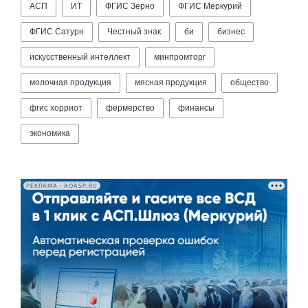
АСП
ИТ
ФГИС Зерно
ФГИС Меркурий
ФГИС Сатурн
Честный знак
би
бизнес
искусственный интеллект
минпромторг
молочная продукция
мясная продукция
общество
фгис хорриот
фермерство
финансы
экономика
РЕКЛАМА • AOASP.RU