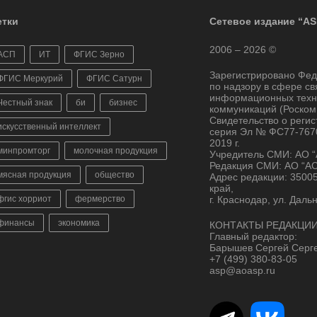
тки
Сетевое издание “AS
2006 – 2026 ©
АСП
ИТ
ФГИС Зерно
Зарегистрировано Фе
ФГИС Меркурий
ФГИС Сатурн
по надзору в сфере св
информационных техн
Честный знак
би
бизнес
коммуникаций (Роском
Свидетельство о реги
искусственный интеллект
серия Эл № ФС77-7670
2019 г.
минпромторг
молочная продукция
Учредитель СМИ: АО 
Редакция СМИ: АО “А
мясная продукция
общество
Адрес редакции: 3500
край,
фгис хорриот
фермерство
г. Краснодар, ул. Даль
финансы
экономика
КОНТАКТЫ РЕДАКЦИИ
Главный редактор:
Барышев Сергей Серг
+7 (499) 380-83-05
asp@aoasp.ru