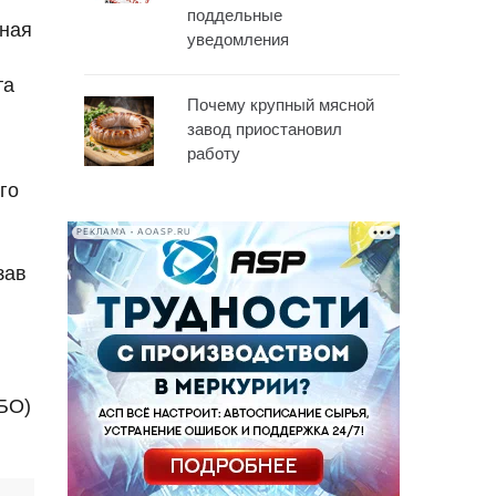
поддельные
Зная
уведомления
та
Почему крупный мясной
завод приостановил
работу
го
РЕКЛАМА • AOASP.RU
зав
БО)