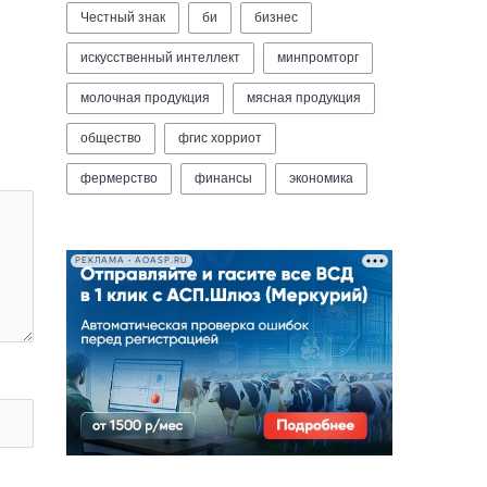
Честный знак
би
бизнес
искусственный интеллект
минпромторг
молочная продукция
мясная продукция
общество
фгис хорриот
фермерство
финансы
экономика
РЕКЛАМА • AOASP.RU