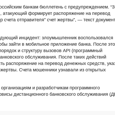
оссийским банкам бюллетень с предупреждением. “
в, атакующий формирует распоряжение на перевод
р счета отправителя” счет жертвы”, — текст докумен
ледующий инцидент: злоумышленник воспользовался
обы зайти в мобильное приложение банка. После это
 порядок и структуру вызовов API (программный
анковского обслуживания. После таких действий
ь распоряжение на перевод денежных средств, ука
т жертвы. Счета мошенники узнавали из открытых
организациям и разработчикам программного
рвисы дистанционного банковского обслуживания (Д