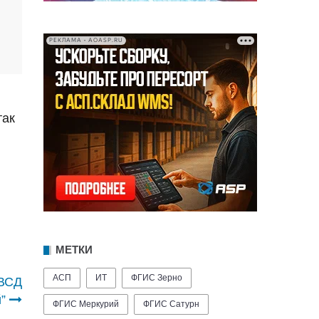
РЕКЛАМА • AOASP.RU
так
МЕТКИ
АСП
ИТ
ФГИС Зерно
эВСД
”
ФГИС Меркурий
ФГИС Сатурн