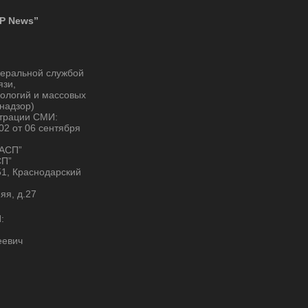
P News”
деральной службой
язи,
ологий и массовых
надзор)
страции СМИ:
2 от 06 сентября
“АСП”
СП”
51, Краснодарский
няя, д.27
:
еевич