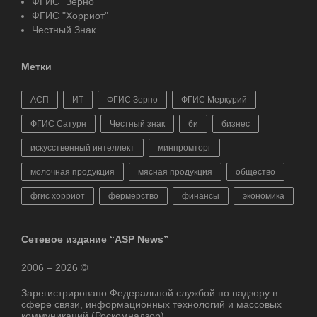
ФГИС "Зерно"
ФГИС "Хорриот"
Честный Знак
Метки
АСП
ИТ
ФГИС Зерно
ФГИС Меркурий
ФГИС Сатурн
Честный знак
би
бизнес
искусственный интеллект
минпромторг
молочная продукция
мясная продукция
общество
фгис хорриот
фермерство
финансы
экономика
Сетевое издание “ASP News”
2006 – 2026 ©
Зарегистрировано Федеральной службой по надзору в
сфере связи, информационных технологий и массовых
коммуникаций (Роскомнадзор)