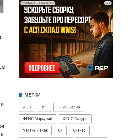
РЕКЛАМА • AOASP.RU
в
ом
МЕТКИ
ки
АСП
ИТ
ФГИС Зерно
ФГИС Меркурий
ФГИС Сатурн
же
Честный знак
би
бизнес
ов