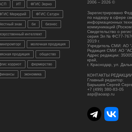
2006 – 2026 ©
АСП
ИТ
ФГИС Зерно
Зарегистрировано Фе
ФГИС Меркурий
ФГИС Сатурн
по надзору в сфере св
информационных техн
Честный знак
би
бизнес
коммуникаций (Роском
Свидетельство о реги
искусственный интеллект
серия Эл № ФС77-7670
2019 г.
минпромторг
молочная продукция
Учредитель СМИ: АО 
Редакция СМИ: АО “А
мясная продукция
общество
Адрес редакции: 3500
край,
фгис хорриот
фермерство
г. Краснодар, ул. Даль
финансы
экономика
КОНТАКТЫ РЕДАКЦИИ
Главный редактор:
Барышев Сергей Серг
+7 (499) 380-83-05
asp@aoasp.ru