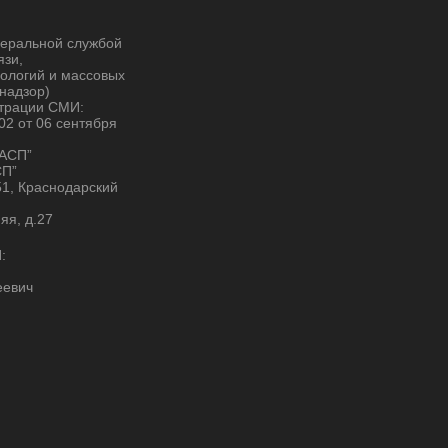
деральной службой
язи,
ологий и массовых
надзор)
страции СМИ:
2 от 06 сентября
“АСП”
СП”
51, Краснодарский
няя, д.27
:
еевич