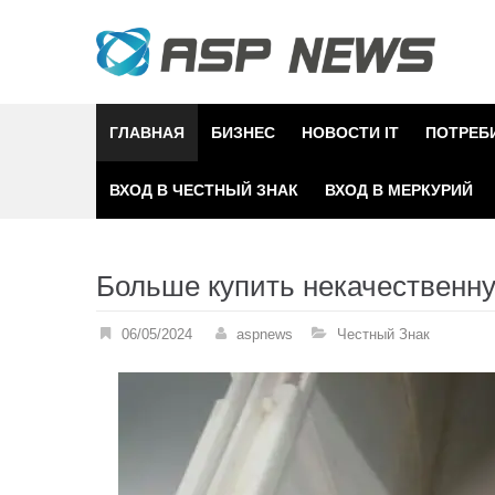
Skip
to
content
ГЛАВНАЯ
БИЗНЕС
НОВОСТИ IT
ПОТРЕБ
ВХОД В ЧЕСТНЫЙ ЗНАК
ВХОД В МЕРКУРИЙ
Больше купить некачественн
06/05/2024
aspnews
Честный Знак