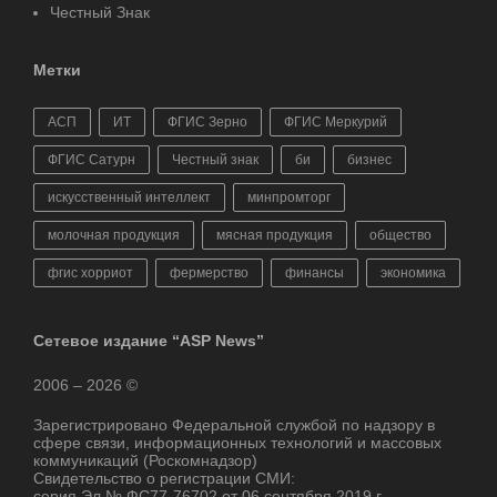
Честный Знак
Метки
АСП
ИТ
ФГИС Зерно
ФГИС Меркурий
ФГИС Сатурн
Честный знак
би
бизнес
искусственный интеллект
минпромторг
молочная продукция
мясная продукция
общество
фгис хорриот
фермерство
финансы
экономика
Сетевое издание “ASP News”
2006 – 2026 ©
Зарегистрировано Федеральной службой по надзору в
сфере связи, информационных технологий и массовых
коммуникаций (Роскомнадзор)
Свидетельство о регистрации СМИ:
серия Эл № ФС77-76702 от 06 сентября 2019 г.