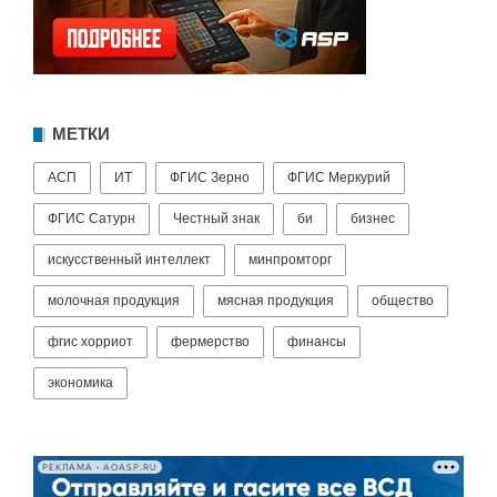
МЕТКИ
АСП
ИТ
ФГИС Зерно
ФГИС Меркурий
ФГИС Сатурн
Честный знак
би
бизнес
искусственный интеллект
минпромторг
молочная продукция
мясная продукция
общество
фгис хорриот
фермерство
финансы
экономика
РЕКЛАМА • AOASP.RU