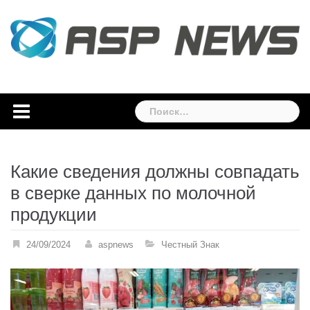
Skip
to
content
Найти:
Какие сведения должны совпадать
в сверке данных по молочной
продукции
24/09/2024
aspnews
Честный Знак