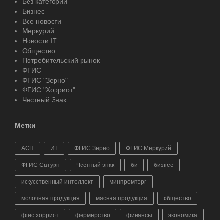
Без категории
Бизнес
Все новости
Меркурий
Новости IT
Общество
Потребительский рынок
ФГИС
ФГИС "Зерно"
ФГИС "Хорриот"
Честный Знак
Метки
АСП
ИТ
ФГИС Зерно
ФГИС Меркурий
ФГИС Сатурн
Честный знак
би
бизнес
искусственный интеллект
минпромторг
молочная продукция
мясная продукция
общество
фгис хорриот
фермерство
финансы
экономика