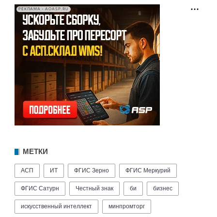
РЕКЛАМА • AOASP.RU
МЕТКИ
АСП
ИТ
ФГИС Зерно
ФГИС Меркурий
ФГИС Сатурн
Честный знак
би
бизнес
искусственный интеллект
минпромторг