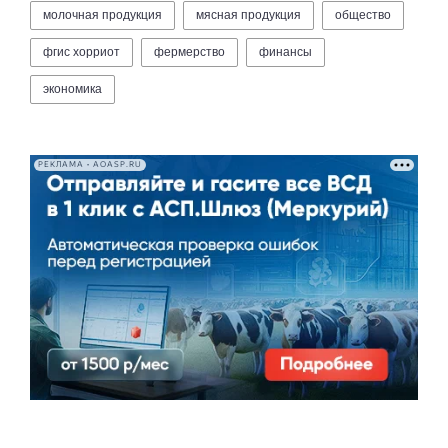
молочная продукция
мясная продукция
общество
фгис хорриот
фермерство
финансы
экономика
РЕКЛАМА • AOASP.RU