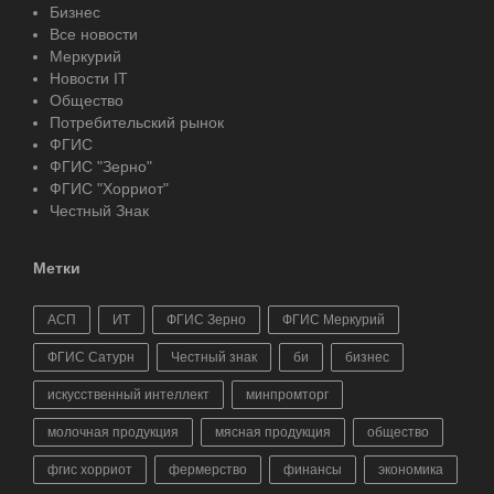
Бизнес
Все новости
Меркурий
Новости IT
Общество
Потребительский рынок
ФГИС
ФГИС "Зерно"
ФГИС "Хорриот"
Честный Знак
Метки
АСП
ИТ
ФГИС Зерно
ФГИС Меркурий
ФГИС Сатурн
Честный знак
би
бизнес
искусственный интеллект
минпромторг
молочная продукция
мясная продукция
общество
фгис хорриот
фермерство
финансы
экономика