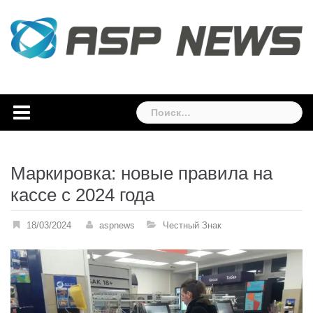
Skip
to
content
Найти:
Маркировка: новые правила на
кассе с 2024 года
18/03/2024
aspnews
Честный Знак