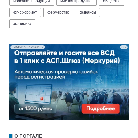
молочная продукция
мясная продукция
общество
фгис хорриот
фермерство
финансы
экономика
РЕКЛАМА • AOASP.RU
О ПОРТАЛЕ