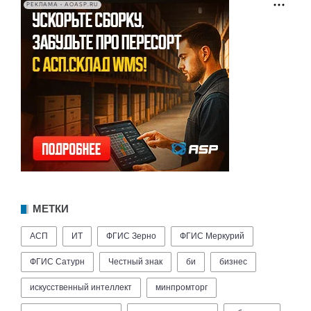
РЕКЛАМА • AOASP.RU
МЕТКИ
АСП
ИТ
ФГИС Зерно
ФГИС Меркурий
ФГИС Сатурн
Честный знак
би
бизнес
искусственный интеллект
минпромторг