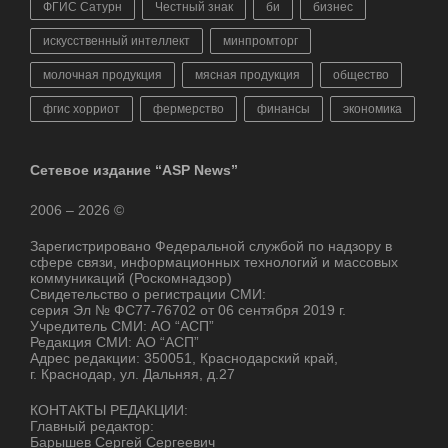
ФГИС Сатурн
Честный знак
би
бизнес
искусственный интеллект
минпромторг
молочная продукция
мясная продукция
общество
фгис хорриот
фермерство
финансы
экономика
Сетевое издание “ASP News”
2006 – 2026 ©
Зарегистрировано Федеральной службой по надзору в
сфере связи, информационных технологий и массовых
коммуникаций (Роскомнадзор)
Свидетельство о регистрации СМИ:
серия Эл № ФС77-76702 от 06 сентября 2019 г.
Учредитель СМИ: АО “АСП”
Редакция СМИ: АО “АСП”
Адрес редакции: 350051, Краснодарский край,
г. Краснодар, ул. Дальняя, д.27
КОНТАКТЫ РЕДАКЦИИ:
Главный редактор:
Барышев Сергей Сергеевич