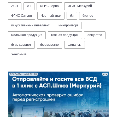
АСП
ИТ
ФГИС Зерно
ФГИС Меркурий
ФГИС Сатурн
Честный знак
би
бизнес
искусственный интеллект
минпромторг
молочная продукция
мясная продукция
общество
фгис хорриот
фермерство
финансы
экономика
РЕКЛАМА • AOASP.RU