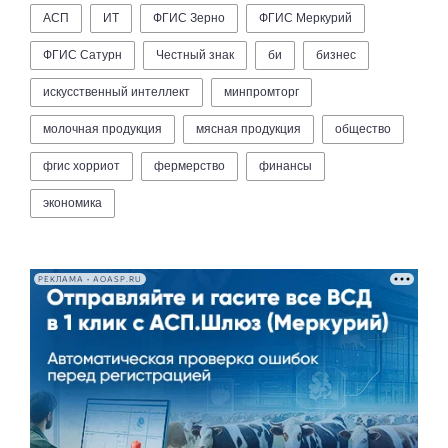
АСП
ИТ
ФГИС Зерно
ФГИС Меркурий
ФГИС Сатурн
Честный знак
би
бизнес
искусственный интеллект
минпромторг
молочная продукция
мясная продукция
общество
фгис хорриот
фермерство
финансы
экономика
РЕКЛАМА • AOASP.RU