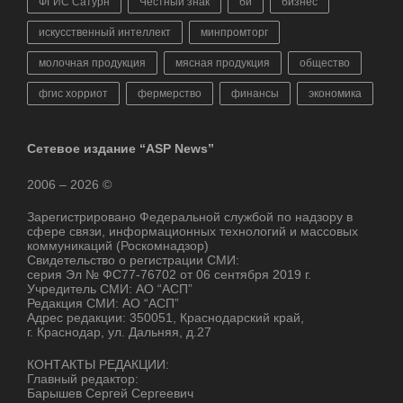
ФГИС Сатурн
Честный знак
би
бизнес
искусственный интеллект
минпромторг
молочная продукция
мясная продукция
общество
фгис хорриот
фермерство
финансы
экономика
Сетевое издание “ASP News”
2006 – 2026 ©
Зарегистрировано Федеральной службой по надзору в
сфере связи, информационных технологий и массовых
коммуникаций (Роскомнадзор)
Свидетельство о регистрации СМИ:
серия Эл № ФС77-76702 от 06 сентября 2019 г.
Учредитель СМИ: АО “АСП”
Редакция СМИ: АО “АСП”
Адрес редакции: 350051, Краснодарский край,
г. Краснодар, ул. Дальняя, д.27
КОНТАКТЫ РЕДАКЦИИ:
Главный редактор:
Барышев Сергей Сергеевич