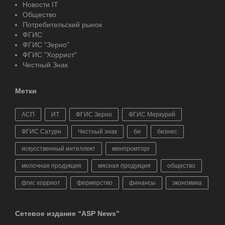
Новости IT
Общество
Потребительский рынок
ФГИС
ФГИС "Зерно"
ФГИС "Хорриот"
Честный Знак
Метки
АСП
ИТ
ФГИС Зерно
ФГИС Меркурий
ФГИС Сатурн
Честный знак
би
бизнес
искусственный интеллект
минпромторг
молочная продукция
мясная продукция
общество
фгис хорриот
фермерство
финансы
экономика
Сетевое издание “ASP News”