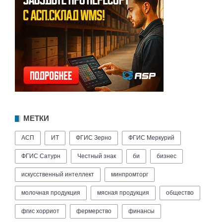
МЕТКИ
АСП
ИТ
ФГИС Зерно
ФГИС Меркурий
ФГИС Сатурн
Честный знак
би
бизнес
искусственный интеллект
минпромторг
молочная продукция
мясная продукция
общество
фгис хорриот
фермерство
финансы