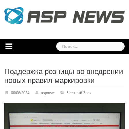
Skip
to
content
Найти:
Поддержка розницы во внедрении
новых правил маркировки
06/06/2024
aspnews
Честный Знак