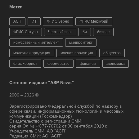
Метки
АСП
ИТ
ФГИС Зерно
ФГИС Меркурий
ФГИС Сатурн
Честный знак
би
бизнес
искусственный интеллект
минпромторг
молочная продукция
мясная продукция
общество
фгис хорриот
фермерство
финансы
экономика
Сетевое издание “ASP News”
2006 – 2026 ©
Зарегистрировано Федеральной службой по надзору в
сфере связи, информационных технологий и массовых
коммуникаций (Роскомнадзор)
Свидетельство о регистрации СМИ:
серия Эл № ФС77-76702 от 06 сентября 2019 г.
Учредитель СМИ: АО “АСП”
Редакция СМИ: АО “АСП”