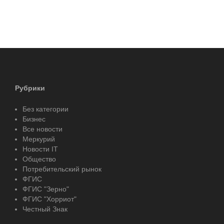
Рубрики
Без категории
Бизнес
Все новости
Меркурий
Новости IT
Общество
Потребительский рынок
ФГИС
ФГИС "Зерно"
ФГИС "Хорриот"
Честный Знак