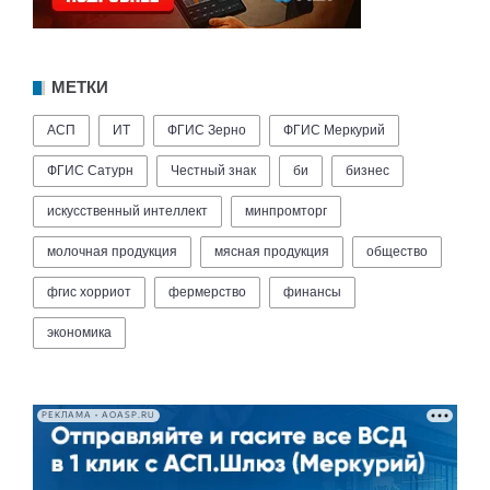
МЕТКИ
АСП
ИТ
ФГИС Зерно
ФГИС Меркурий
ФГИС Сатурн
Честный знак
би
бизнес
искусственный интеллект
минпромторг
молочная продукция
мясная продукция
общество
фгис хорриот
фермерство
финансы
экономика
РЕКЛАМА • AOASP.RU