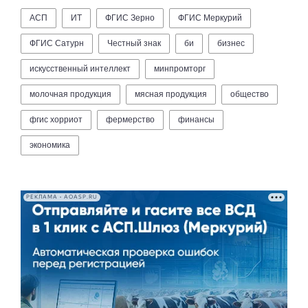
АСП
ИТ
ФГИС Зерно
ФГИС Меркурий
ФГИС Сатурн
Честный знак
би
бизнес
искусственный интеллект
минпромторг
молочная продукция
мясная продукция
общество
фгис хорриот
фермерство
финансы
экономика
РЕКЛАМА • AOASP.RU