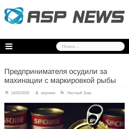
Skip
to
content
Найти:
Предпринимателя осудили за
махинации с маркировкой рыбы
14/02/2025
aspnews
Честный Знак