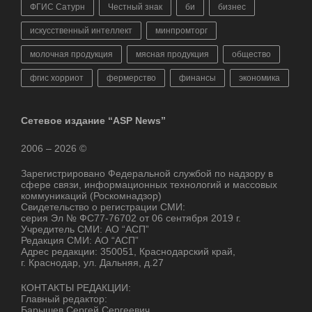
ФГИС Сатурн
Честный знак
би
бизнес
искусственный интеллект
минпромторг
молочная продукция
мясная продукция
общество
фгис хорриот
фермерство
финансы
экономика
Сетевое издание “ASP News”
2006 – 2026 ©
Зарегистрировано Федеральной службой по надзору в
сфере связи, информационных технологий и массовых
коммуникаций (Роскомнадзор)
Свидетельство о регистрации СМИ:
серия Эл № ФС77-76702 от 06 сентября 2019 г.
Учредитель СМИ: АО “АСП”
Редакция СМИ: АО “АСП”
Адрес редакции: 350051, Краснодарский край,
г. Краснодар, ул. Дальняя, д.27
КОНТАКТЫ РЕДАКЦИИ:
Главный редактор:
Барышев Сергей Сергеевич