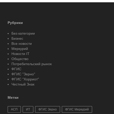
Рубрики
Без категории
Бизнес
Все новости
Меркурий
Новости IT
Общество
Потребительский рынок
ФГИС
ФГИС "Зерно"
ФГИС "Хорриот"
Честный Знак
Метки
АСП
ИТ
ФГИС Зерно
ФГИС Меркурий