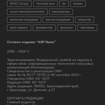
ФГИС Сатурн
Честный знак
би
бизнес
искусственный интеллект
минпромторг
молочная продукция
мясная продукция
общество
фгис хорриот
фермерство
финансы
экономика
Сетевое издание “ASP News”
2006 – 2026 ©
Зарегистрировано Федеральной службой по надзору в
сфере связи, информационных технологий и массовых
коммуникаций (Роскомнадзор)
Свидетельство о регистрации СМИ:
серия Эл № ФС77-76702 от 06 сентября 2019 г.
Учредитель СМИ: АО “АСП”
Редакция СМИ: АО “АСП”
Адрес редакции: 350051, Краснодарский край,
г. Краснодар, ул. Дальняя, д.27
КОНТАКТЫ РЕДАКЦИИ:
Главный редактор: