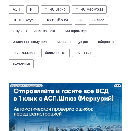
АСП
ИТ
ФГИС Зерно
ФГИС Меркурий
ФГИС Сатурн
Честный знак
би
бизнес
искусственный интеллект
минпромторг
молочная продукция
мясная продукция
общество
фгис хорриот
фермерство
финансы
экономика
РЕКЛАМА • AOASP.RU