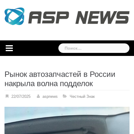
Skip
to
content
Найти:
Рынок автозапчастей в России
накрыла волна подделок
22/07/2025
aspnews
Честный Знак