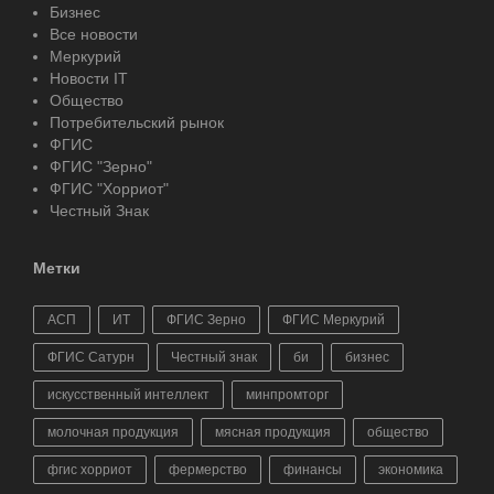
Бизнес
Все новости
Меркурий
Новости IT
Общество
Потребительский рынок
ФГИС
ФГИС "Зерно"
ФГИС "Хорриот"
Честный Знак
Метки
АСП
ИТ
ФГИС Зерно
ФГИС Меркурий
ФГИС Сатурн
Честный знак
би
бизнес
искусственный интеллект
минпромторг
молочная продукция
мясная продукция
общество
фгис хорриот
фермерство
финансы
экономика