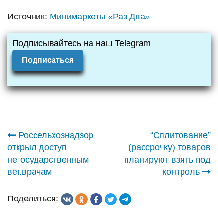
Источник:
Минимаркеты «Раз Два»
Подписывайтесь на наш Telegram
Подписаться
Навигация
Россельхознадзор
“Сплитование”
открыл доступ
(рассрочку) товаров
по
негосударственным
планируют взять под
вет.врачам
контроль
записям
Поделиться: