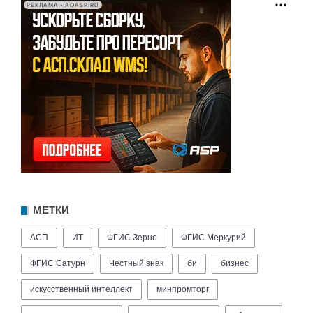
РЕКЛАМА • AOASP.RU
МЕТКИ
АСП
ИТ
ФГИС Зерно
ФГИС Меркурий
ФГИС Сатурн
Честный знак
би
бизнес
искусственный интеллект
минпромторг