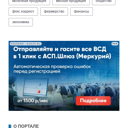
молочная продукция
мясная продукция
общество
фгис хорриот
фермерство
финансы
экономика
РЕКЛАМА • AOASP.RU
О ПОРТАЛЕ