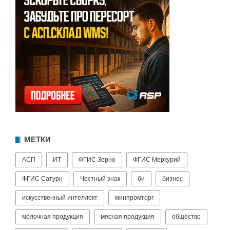
МЕТКИ
АСП
ИТ
ФГИС Зерно
ФГИС Меркурий
ФГИС Сатурн
Честный знак
би
бизнес
искусственный интеллект
минпромторг
молочная продукция
мясная продукция
общество