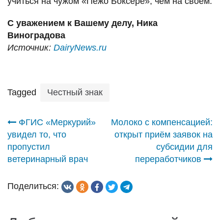
учиться на чужом «Пежо Боксере», чем на своём.
С уважением к Вашему делу, Ника
Виноградова
Источник:
DairyNews.ru
Tagged
Честный знак
Навигация
ФГИС «Меркурий»
Молоко с компенсацией:
увидел то, что
открыт приём заявок на
по
пропустил
субсидии для
ветеринарный врач
переработчиков
записям
Поделиться: