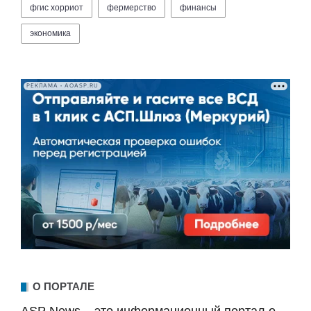
фгис хорриот
фермерство
финансы
экономика
РЕКЛАМА • AOASP.RU
О ПОРТАЛЕ
ASP News – это информационный портал о