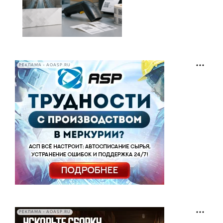
РЕКЛАМА • AOASP.RU
РЕКЛАМА • AOASP.RU