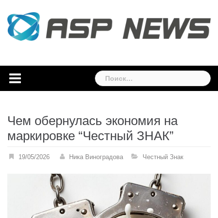
Skip
to
content
Найти:
Чем обернулась экономия на
маркировке “Честный ЗНАК”
19/05/2026
Ника Виноградова
Честный Знак