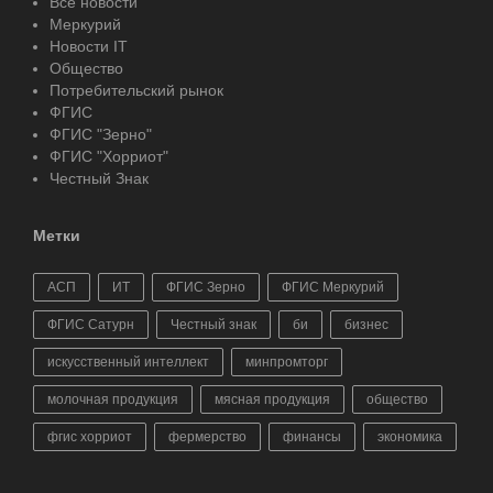
Все новости
Меркурий
Новости IT
Общество
Потребительский рынок
ФГИС
ФГИС "Зерно"
ФГИС "Хорриот"
Честный Знак
Метки
АСП
ИТ
ФГИС Зерно
ФГИС Меркурий
ФГИС Сатурн
Честный знак
би
бизнес
искусственный интеллект
минпромторг
молочная продукция
мясная продукция
общество
фгис хорриот
фермерство
финансы
экономика