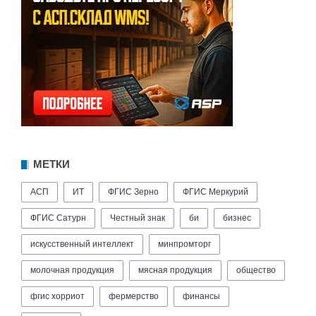
МЕТКИ
АСП
ИТ
ФГИС Зерно
ФГИС Меркурий
ФГИС Сатурн
Честный знак
би
бизнес
искусственный интеллект
минпромторг
молочная продукция
мясная продукция
общество
фгис хорриот
фермерство
финансы