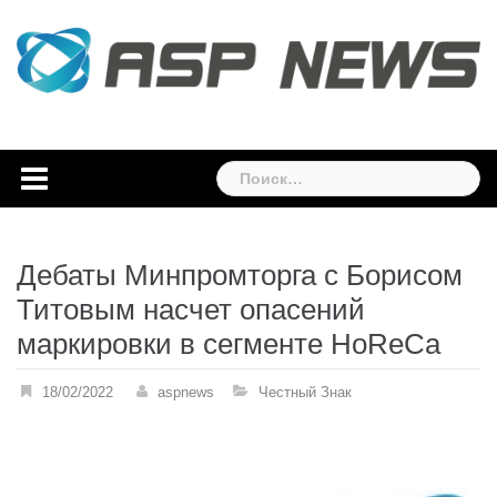
Skip
to
content
Найти:
Дебаты Минпромторга с Борисом
Титовым насчет опасений
маркировки в сегменте HoReCa
18/02/2022
aspnews
Честный Знак