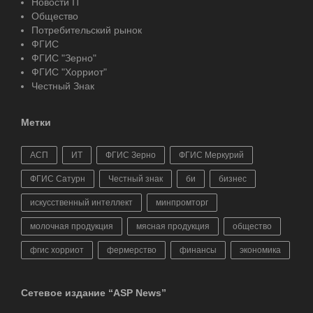
Новости IT
Общество
Потребительский рынок
ФГИС
ФГИС "Зерно"
ФГИС "Хорриот"
Честный Знак
Метки
АСП
ИТ
ФГИС Зерно
ФГИС Меркурий
ФГИС Сатурн
Честный знак
би
бизнес
искусственный интеллект
минпромторг
молочная продукция
мясная продукция
общество
фгис хорриот
фермерство
финансы
экономика
Сетевое издание “ASP News”