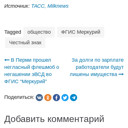
Источник:
ТАСС,
Milknews
Tagged
общество
ФГИС Меркурий
Честный знак
Навигация
В Перми прошел
За долги по зарплате
негласный флешмоб о
работодатели будут
по
негашении эВСД во
лишены имущества
ФГИС “Меркурий”
записям
Поделиться:
Добавить комментарий