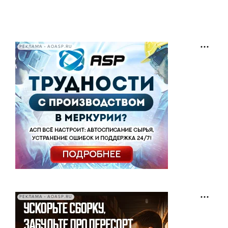
РЕКЛАМА • AOASP.RU
РЕКЛАМА • AOASP.RU