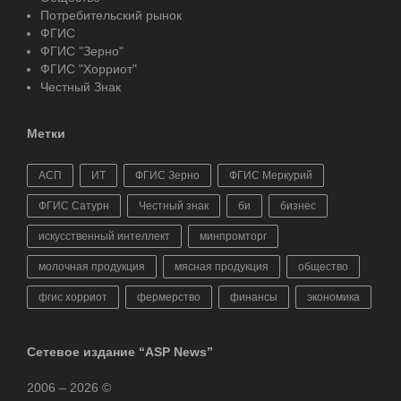
Потребительский рынок
ФГИС
ФГИС "Зерно"
ФГИС "Хорриот"
Честный Знак
Метки
АСП
ИТ
ФГИС Зерно
ФГИС Меркурий
ФГИС Сатурн
Честный знак
би
бизнес
искусственный интеллект
минпромторг
молочная продукция
мясная продукция
общество
фгис хорриот
фермерство
финансы
экономика
Сетевое издание “ASP News”
2006 – 2026 ©