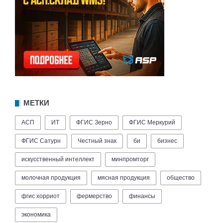
МЕТКИ
АСП
ИТ
ФГИС Зерно
ФГИС Меркурий
ФГИС Сатурн
Честный знак
би
бизнес
искусственный интеллект
минпромторг
молочная продукция
мясная продукция
общество
фгис хорриот
фермерство
финансы
экономика